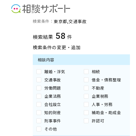
東京都の交通事故に強い専
検索条件：
東京都
交通事故
58
検索結果
件
検索条件の変更・追加
相談内容
離婚・浮気
相続
交通事故
借金・債務整理
労働問題
不動産
企業法務
企業税務
会社設立
人事・労務
知的財産
補助金・助成金
刑事事件
許認可
その他