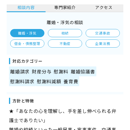
相談内容
専門家紹介
アクセス
離婚・浮気の相談
離婚・浮気
相続
交通事故
借金・債務整理
不動産
企業法務
対応カテゴリー
離婚請求
財産分与
慰謝料
離婚協議書
慰謝料請求
慰謝料減額
養育費
方針と特徴
★「あなたの心を理解し、手を差し伸べられる弁
護士でありたい」
離婚や相続といった一般民事・家事事件。交通事