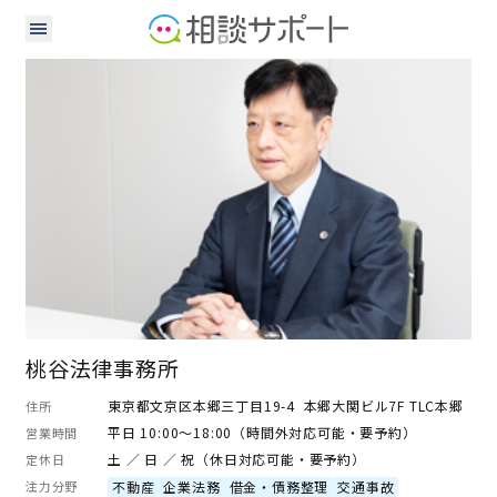
弁護士
桃谷法律事務所
東京都文京区本郷三丁目19-4 本郷大関ビル7F TLC本郷
住所
平日 10:00～18:00（時間外対応可能・要予約）
営業時間
土 ／ 日 ／ 祝（休日対応可能・要予約）
定休日
注力分野
不動産
企業法務
借金・債務整理
交通事故