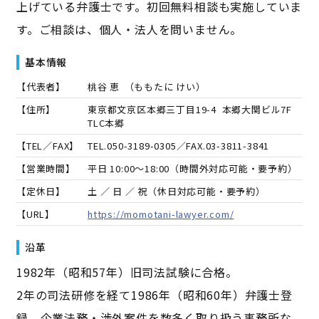
上げている弁護士です。初回無料相談も実施していま
す。ご相談は、個人・法人を問いません。
基本情報
【代表者】
桃谷 恵
（
ももたに けい
）
【住所】
東京都文京区本郷三丁目19-4 本郷大関ビル7F
TLC本郷
【TEL／FAX】
TEL.
050-3189-0305
／FAX.
03-3811-3841
【営業時間】
平日 10:00～18:00（時間外対応可能・要予約）
【定休日】
土 ／ 日 ／ 祝（休日対応可能・要予約）
【URL】
https://momotani-lawyer.com/
沿革
1982年（昭和57年）旧司法試験に合格。
2年の司法研修を経て1986年（昭和60年）弁護士登
録。企業法務・渉外案件を数多く取り扱う事務所な