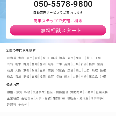
050-5578-9800
自動音声サービスでご案内します
簡単ステップで気軽に相談
無料相談スタート
全国の専門家を探す
北海道
青森
岩手
宮城
秋田
山形
福島
東京
神奈川
埼玉
千葉
茨城
栃木
群馬
愛知
静岡
岐阜
三重
長野
山梨
新潟
福井
富山
石川
大阪
京都
兵庫
滋賀
奈良
和歌山
広島
岡山
山口
鳥取
島根
徳島
香川
愛媛
高知
福岡
佐賀
長崎
熊本
大分
宮崎
鹿児島
沖縄
相談内容
離婚・浮気
相続
交通事故
借金・債務整理
労働問題
不動産
企業法務
企業税務
会社設立
人事・労務
知的財産
補助金・助成金
刑事事件
許認可
その他