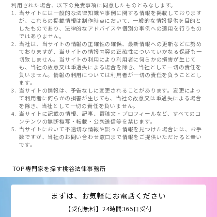
利用された場合、以下の免責事項に同意したものとみなします。
当サイトには一般的な法律知識や事例に関する情報を掲載しております
が、これらの掲載情報は制作時点において、一般的な情報提供を目的と
したものであり、法律的なアドバイスや個別の事例への適用を行うもの
ではありません。
当社は、当サイトの情報の正確性の確保、最新情報への更新などに努め
ておりますが、当サイトの情報内容の正確性についていかなる保証も一
切致しません。当サイトの利用により利用者に何らかの損害が生じて
も、当社の故意又は重過失による場合を除き、当社として一切の責任を
負いません。情報の利用については利用者が一切の責任を負うこととし
ます。
当サイトの情報は、予告なしに変更されることがあります。変更によっ
て利用者に何らかの損害が生じても、当社の故意又は重過失による場合
を除き、当社として一切の責任を負いません。
当サイトに記載の情報、記事、寄稿文・プロフィールなど、すべてのコ
ンテンツの無断複写・転載・公衆送信等を禁じます。
当サイトにおいて不適切な情報や誤った情報を見つけた場合には、お手
数ですが、当社のお問い合わせ窓口まで情報をご提供いただけると幸い
です。
TOP
専門家を探す
桃谷法律事務所
まずは、お気軽にお電話ください
【受付無料】24時間365日受付