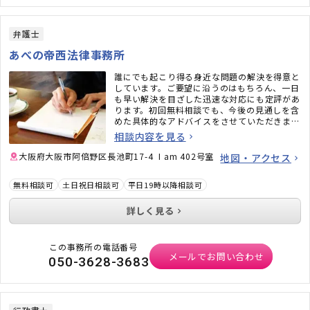
弁護士
あべの帝西法律事務所
誰にでも起こり得る身近な問題の解決を得意と
しています。ご要望に沿うのはもちろん、一日
も早い解決を目ざした迅速な対応にも定評があ
ります。初回無料相談でも、今後の見通しを含
めた具体的なアドバイスをさせていただきま
す。相談＝依頼ではありませんので、弁護士が
相談内容を見る
必要かどうかを見極めるためにも、ぜひ一度ご
相談ください。
大阪府大阪市阿倍野区長池町17-4 I am 402号室
地図・アクセス
無料相談可
土日祝日相談可
平日19時以降相談可
詳しく見る
この事務所の電話番号
メールでお問い合わせ
050-3628-3683