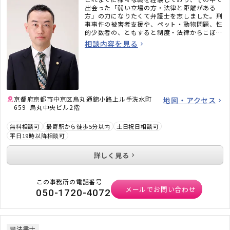
出会った「弱い立場の方・法律と距離がある
方」の力になりたくて弁護士を志しました。刑
事事件の被害者支援や、ペット・動物問題、性
的少数者の、ともすると制度・法律からこぼれ
てしまう問題にも積極的に取り組んでいます。
相談内容を見る
どのようなお話にもしっかりと耳を傾け、必ず
何かしらのアドバイスをさせていただきます。
京都府京都市中京区烏丸通錦小路上ル手洗水町
地図・アクセス
659 烏丸中央ビル2階
無料相談可
最寄駅から徒歩5分以内
土日祝日相談可
平日19時以降相談可
詳しく見る
この事務所の電話番号
メールでお問い合わせ
050-1720-4072
司法書士