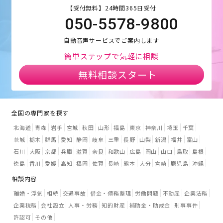
【受付無料】24時間365日受付
050-5578-9800
自動音声サービスでご案内します
簡単ステップで気軽に相談
無料相談スタート
全国の専門家を探す
北海道
青森
岩手
宮城
秋田
山形
福島
東京
神奈川
埼玉
千葉
茨城
栃木
群馬
愛知
静岡
岐阜
三重
長野
山梨
新潟
福井
富山
石川
大阪
京都
兵庫
滋賀
奈良
和歌山
広島
岡山
山口
鳥取
島根
徳島
香川
愛媛
高知
福岡
佐賀
長崎
熊本
大分
宮崎
鹿児島
沖縄
相談内容
離婚・浮気
相続
交通事故
借金・債務整理
労働問題
不動産
企業法務
企業税務
会社設立
人事・労務
知的財産
補助金・助成金
刑事事件
許認可
その他