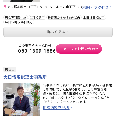
東京都多摩市山王下1-5-10 タナホーム山王下303
地図・アクセス
男性専門家在籍
無料相談可
最寄駅から徒歩5分以内
土日祝日相談可
平日19時以降相談可
詳しく見る
この事務所の電話番号
メールでお問い合わせ
050-1809-1686
税理士
大田博昭税理士事務所
当事務所の代表は、長年に亘り国税局・税務署
に勤務していた国税OBです。この豊富な知
識・経験に、個人事務所の利点を掛け合わ
せ、“親しみやすさ”と“タイムリーな対応”を
心がけてサポートいたします。
お客様の成長と喜びは、私たちの喜びでもあり
相談内容を見る
ます。国税OBとの横の繋がりも強みの一つで
す。まずはお気軽にご相談ください。