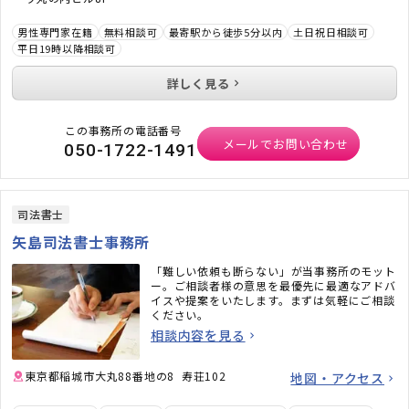
男性専門家在籍
無料相談可
最寄駅から徒歩5分以内
土日祝日相談可
平日19時以降相談可
詳しく見る
この事務所の電話番号
メールでお問い合わせ
050-1722-1491
司法書士
矢島司法書士事務所
「難しい依頼も断らない」が当事務所のモット
ー。ご相談者様の意思を最優先に最適なアドバ
イスや提案をいたします。まずは気軽にご相談
ください。
相談内容を見る
東京都稲城市大丸88番地の8 寿荘102
地図・アクセス