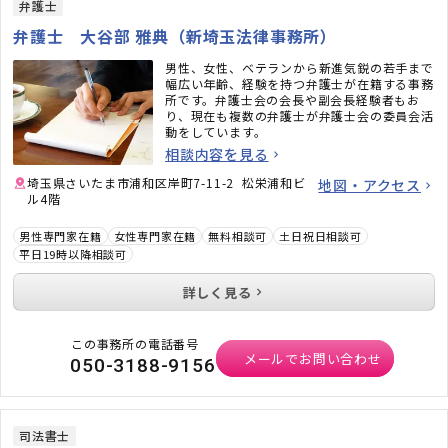
弁護士
弁護士 大谷部 雅典（新埼玉法律事務所）
男性、女性、ベテランから新進気鋭の若手まで
幅広い年齢、経験を持つ弁護士が在籍する事務
所です。弁護士会の会長や副会長経験者もお
り、現在も複数の弁護士が弁護士会の委員会活
動をしています。
相談内容を見る
埼玉県さいたま市浦和区岸町7-11-2 松栄浦和ビ
地図・アクセス
ル4階
男性専門家在籍
女性専門家在籍
無料相談可
土日祝日相談可
平日19時以降相談可
詳しく見る
この事務所の電話番号
メールでお問い合わせ
050-3188-9156
司法書士