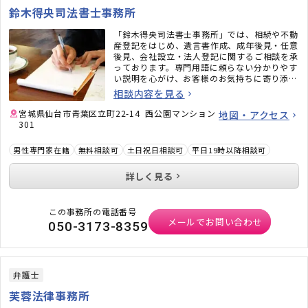
鈴木得央司法書士事務所
「鈴木得央司法書士事務所」では、相続や不動
産登記をはじめ、遺言書作成、成年後見・任意
後見、会社設立・法人登記に関するご相談を承
っております。専門用語に頼らない分かりやす
い説明を心がけ、お客様のお気持ちに寄り添い
ながらサポートいたします。些細なことでも構
相談内容を見る
いません。まずはお気軽にご相談ください。
宮城県仙台市青葉区立町22-14 西公園マンション
地図・アクセス
301
男性専門家在籍
無料相談可
土日祝日相談可
平日19時以降相談可
詳しく見る
この事務所の電話番号
メールでお問い合わせ
050-3173-8359
弁護士
芙蓉法律事務所