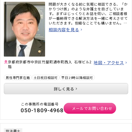
問題が大きくなる前に気軽に相談できる、「か
かりつけ医」のような弁護士を目ざしていま
す。まずはじっくりとお話を伺い、ご相談者様
が一番納得できる解決方法を一緒に考えさせて
いただきます。些細なことでも構いません。お
困りごとが生じた際はお気軽にご相談くださ
相談内容を見る
い。
京都府京都市中京区竹屋町通寺町西入 石塚ビル2
地図・アクセス
階
男性専門家在籍
土日祝日相談可
平日19時以降相談可
詳しく見る
この事務所の電話番号
メールでお問い合わせ
050-1809-4968
司法書士