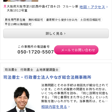
大阪府大阪市淀川区西中島4丁目4-25 フルーレ新
地図・アクセス
大阪1012号室
男性専門家在籍
無料相談可
最寄駅から徒歩5分以内
土日祝日相談可
平日19時以降相談可
詳しく見る
この事務所の電話番号
メールでお問い合わせ
050-1720-5507
司法書士
行政書士
土地家屋調査士
司法書士・行政書士法人やなぎ総合法務事務所
法務問題とそのお手続は相談先が細分化されて
います。このため複数の問題をお持ちの方は、
いくつもの事務所を訪ね、「同じ説明を何度も
する」「同じ書類をまた作らされる」といった
無駄を強いられがちです。当事務所は、そんな
無駄をなくし問題を総合的に治療する、『法務
相談内容を見る
の総合病院・総合相談窓口』を目ざして設立し