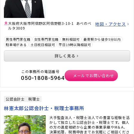
ました。相談で損をすることは何一つありませ
ん。ぜひ健康診断感覚でお気軽にご相談くださ
い。
大阪府大阪市阿倍野区阿倍野筋3-10-1 あべのベ
地図・アクセス
ルタ3009
男性専門家在籍
女性専門家在籍
無料相談可
最寄駅から徒歩5分以内
駐車場がある
土日祝日相談可
平日19時以降相談可
詳しく見る
この事務所の電話番号
メールでお問い合わせ
050-1808-5964
公認会計士
税理士
林憲太郎公認会計士・税理士事務所
大手監査法人・税理士法人での豊富な経験を活
かして独立した公認会計士・税理士です。個人
の方の遺産相続から企業の事業承継やM＆A、
決算処理、税務申告までお気軽にご相談くださ