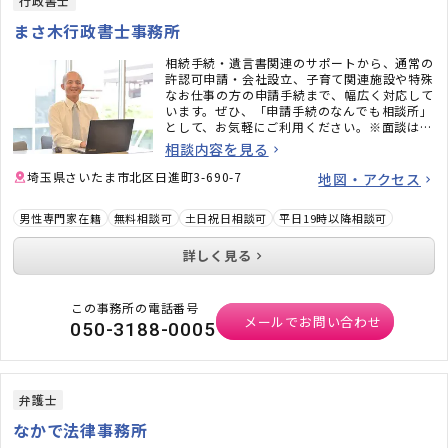
行政書士
まさ木行政書士事務所
相続手続・遺言書関連のサポートから、通常の
許認可申請・会社設立、子育て関連施設や特殊
なお仕事の方の申請手続まで、幅広く対応して
います。ぜひ、「申請手続のなんでも相談所」
として、お気軽にご利用ください。※面談は事
前にご予約ください
相談内容を見る
お問い合わせは
info@office-masaki.com
にて
埼玉県さいたま市北区日進町3-690-7
地図・アクセス
お受けしております。"
男性専門家在籍
無料相談可
土日祝日相談可
平日19時以降相談可
詳しく見る
この事務所の電話番号
メールでお問い合わせ
050-3188-0005
弁護士
なかで法律事務所