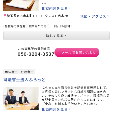
い。
相談内容を見る
埼玉県志木市本町1-8-18 クレスト志木201
地図・アクセス
男性専門家在籍
駐車場がある
土日祝日相談可
詳しく見る
この事務所の電話番号
メールでお問い合わせ
050-3204-0537
司法書士
行政書士
司法書士法人ふらっと
ふらっと立ち寄り悩みを話せる事務所として。
お客様と同じフラットな目線で問題に向き合
い、そのより良い解決をサポート。積極的な提
案型支援でお客様の現在から未来に向けて、
「安心」を創るお手伝いをいたします。
相談内容を見る