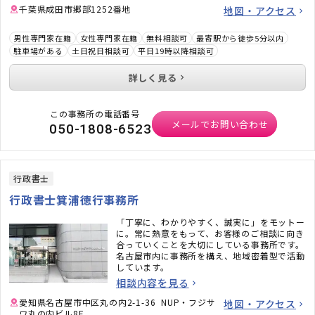
千葉県成田市郷部1252番地
地図・アクセス
男性専門家在籍
女性専門家在籍
無料相談可
最寄駅から徒歩5分以内
駐車場がある
土日祝日相談可
平日19時以降相談可
詳しく見る
この事務所の電話番号
メールでお問い合わせ
050-1808-6523
行政書士
行政書士箕浦徳行事務所
「丁寧に、わかりやすく、誠実に」をモットー
に。常に熱意をもって、お客様のご相談に向き
合っていくことを大切にしている事務所です。
名古屋市内に事務所を構え、地域密着型で活動
しています。
相談内容を見る
愛知県名古屋市中区丸の内2-1-36 NUP・フジサ
地図・アクセス
ワ丸の内ビル8F