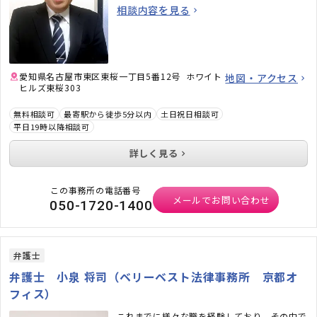
相談ください。
相談内容を見る
愛知県名古屋市東区東桜一丁目5番12号 ホワイト
地図・アクセス
ヒルズ東桜303
無料相談可
最寄駅から徒歩5分以内
土日祝日相談可
平日19時以降相談可
詳しく見る
この事務所の電話番号
メールでお問い合わせ
050-1720-1400
弁護士
弁護士 小泉 将司（ベリーベスト法律事務所 京都オ
フィス）
これまでに様々な職を経験しており、その中で