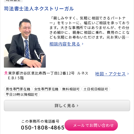
司法書士法人ネクストリーガル
「親しみやすく、気軽に相談できるパートナ
ー」をモットーに、幅広いご相談を承っており
ます。大きな事務所ではありませんが、その分
きめ細かに、親身に相談に乗れ、費用のことな
ども気軽にお尋ねいただけます。元お笑い芸人
の司法書士が、レスポンスよく・リーズナブル
相談内容を見る
に・ホスピタリティを持ってご支援いたしま
す。
東京都渋谷区恵比寿西一丁目12番12号 ルネス
地図・アクセス
E.B.I 5階
男性専門家在籍
女性専門家在籍
無料相談可
土日祝日相談可
平日19時以降相談可
詳しく見る
この事務所の電話番号
メールでお問い合わせ
050-1808-4865