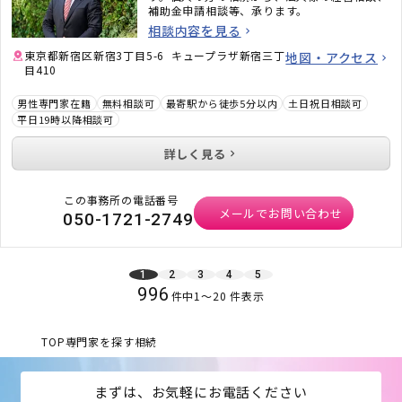
補助金申請相談等、承ります。
相談内容を見る
東京都新宿区新宿3丁目5-6 キュープラザ新宿三丁
地図・アクセス
目410
男性専門家在籍
無料相談可
最寄駅から徒歩5分以内
土日祝日相談可
平日19時以降相談可
詳しく見る
この事務所の電話番号
メールでお問い合わせ
050-1721-2749
1
2
3
4
5
996
件中
1
〜
20
件表示
TOP
専門家を探す
相続
まずは、お気軽にお電話ください