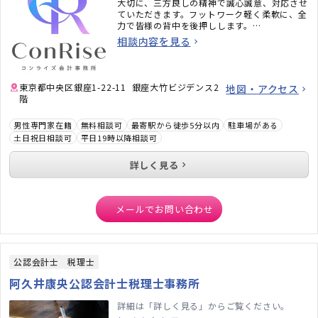
大切に、三方良しの精神で誠心誠意、対応させ
ていただきます。フットワーク軽く柔軟に、全
力で皆様の背中を後押しします。
相談内容を見る
◎お問合せは「お問合わせフォーム」より承り
ます。
東京都中央区銀座1-22-11 銀座大竹ビジデンス2
地図・アクセス
階
男性専門家在籍
無料相談可
最寄駅から徒歩5分以内
駐車場がある
土日祝日相談可
平日19時以降相談可
詳しく見る
メールでお問い合わせ
公認会計士
税理士
阿久井康央公認会計士税理士事務所
詳細は「詳しく見る」からご覧ください。