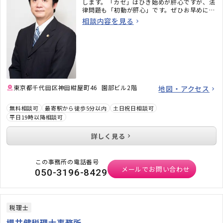
します。「カゼ」はひき始めが肝心ですが、法
律問題も「初動が肝心」です。ぜひお早めにご
相談ください。
相談内容を見る
東京都千代田区神田紺屋町46 園部ビル2階
地図・アクセス
無料相談可
最寄駅から徒歩5分以内
土日祝日相談可
平日19時以降相談可
詳しく見る
この事務所の電話番号
メールでお問い合わせ
050-3196-8429
税理士
櫻井健税理士事務所