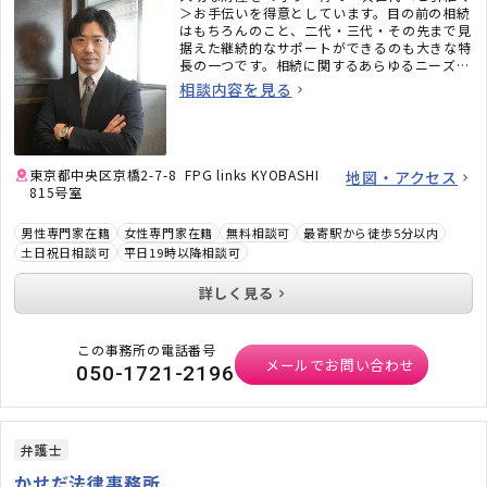
＞お手伝いを得意としています。目の前の相続
はもちろんのこと、二代・三代・その先まで見
据えた継続的なサポートができるのも大きな特
長の一つです。相続に関するあらゆるニーズに
ワンストップでお応えいたします。ぜひ、便利
相談内容を見る
な資産の相談窓口としてもご活用ください。
東京都中央区京橋2-7-8 FPG links KYOBASHI
地図・アクセス
815号室
男性専門家在籍
女性専門家在籍
無料相談可
最寄駅から徒歩5分以内
土日祝日相談可
平日19時以降相談可
詳しく見る
この事務所の電話番号
メールでお問い合わせ
050-1721-2196
弁護士
かせだ法律事務所