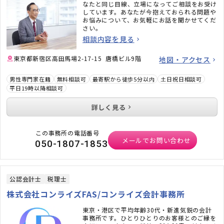
なたと同じ目線、立場になってご相談をお受け
しています。あなたが今抱えておられる問題や
お悩みについて、お気軽にお話を聞かせてくだ
さい。
相談内容を見る
東京都新宿区高田馬場2-17-15 唐橋ビル9階
地図・アクセス
男性専門家在籍
無料相談可
最寄駅から徒歩5分以内
土日祝日相談可
平日19時以降相談可
詳しく見る
この事務所の電話番号
メールでお問い合わせ
050-1807-1853
公認会計士
税理士
株式会社コンライズFAS/コンライズ会計事務所
東京・港区で平均年齢30代・新進気鋭の会計
事務所です。ひとりひとりのお客様とのご縁を