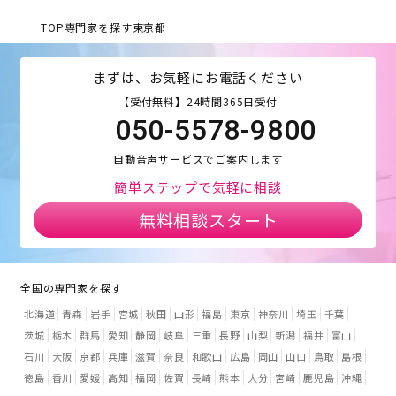
TOP
専門家を探す
東京都
まずは、お気軽にお電話ください
【受付無料】24時間365日受付
050-5578-9800
自動音声サービスでご案内します
簡単ステップで気軽に相談
無料相談スタート
全国の専門家を探す
北海道
青森
岩手
宮城
秋田
山形
福島
東京
神奈川
埼玉
千葉
茨城
栃木
群馬
愛知
静岡
岐阜
三重
長野
山梨
新潟
福井
富山
石川
大阪
京都
兵庫
滋賀
奈良
和歌山
広島
岡山
山口
鳥取
島根
徳島
香川
愛媛
高知
福岡
佐賀
長崎
熊本
大分
宮崎
鹿児島
沖縄