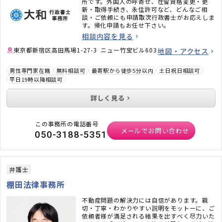
所です。外国人の呼寄せ、在留資格変更・更
新・取得手続き、永住許可など、どんなご相
談・ご依頼にも申請取次行政書士がお応えしま
す。帰化申請もお任せ下さい。
相談内容を見る
東京都新宿区高田馬場1-27-3 ニュー竹宝ビル603
地図・アクセス
男性専門家在籍
無料相談可
最寄駅から徒歩5分以内
土日祝日相談可
平日19時以降相談可
詳しく見る
この事務所の電話番号
メールでお問い合わせ
050-3188-5351
弁護士
棚田法律事務所
不動産問題の解決力には自信があります。親
切・丁寧・わかりやすい説明をモットーに、ご
依頼者様が満足される結果を出すべく尽力いた