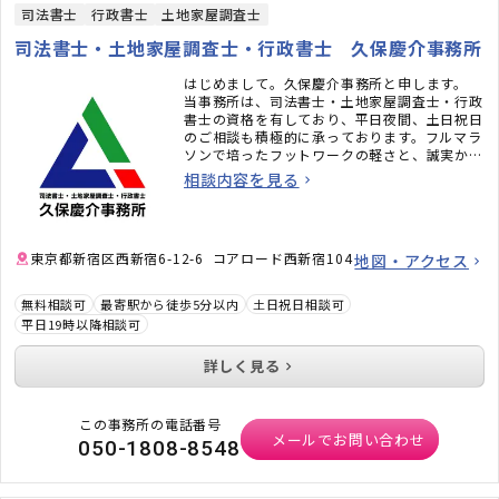
司法書士
行政書士
土地家屋調査士
司法書士・土地家屋調査士・行政書士 久保慶介事務所
はじめまして。久保慶介事務所と申します。
当事務所は、司法書士・土地家屋調査士・行政
書士の資格を有しており、平日夜間、土日祝日
のご相談も積極的に承っております。フルマラ
ソンで培ったフットワークの軽さと、誠実かつ
迅速かつ正確な対応をモットーに、お客様の立
相談内容を見る
場に立ち、分かりやすい言葉でサポートさせて
いただきます。
「西新宿五丁目駅」より徒歩3分のアクセスの
東京都新宿区西新宿6-12-6 コアロード西新宿104
地図・アクセス
良い立地にございます。お仕事帰りなどにも、
気軽にお立ち寄りください。
無料相談可
最寄駅から徒歩5分以内
土日祝日相談可
平日19時以降相談可
詳しく見る
この事務所の電話番号
メールでお問い合わせ
050-1808-8548