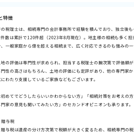
と特徴
所の税理士は、相続専門の会計事務所で経験を積んでおり、独立後も
件数は累計で120件超（2023年8月現在）。地主様の相続も多く
や、一般家庭から億を超える相続まで、広く対応できるのも強みの一
土地の評価は専門性が求められ、担当する税理士の腕次第で評価額が
専門性の高さはもちろん、土地の評価にも定評があり、他の専門家か
代にわたり支援しているご家族などもございます。
は初めてでどうしたらいいかわからない方」「相続対策をお考えの方
専門家の意見も聞いてみたい方」のセカンドオピニオンも承ります。
・贈与税――
・贈与税は遺産の分け方次第で税額が大きく変るため、相続専門の税