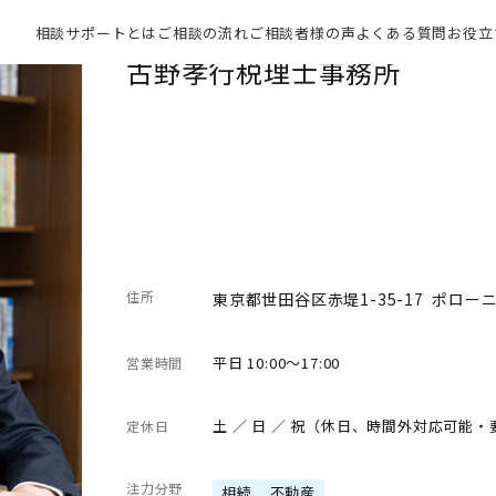
相談サポートとは
ご相談の流れ
ご相談者様の声
よくある質問
お役立
古野孝行税理士事務所
住所
東京都世田谷区赤堤1-35-17 ポロー
平日 10:00～17:00
営業時間
土 ／ 日 ／ 祝（休日、時間外対応可能
定休日
注力分野
相続
不動産