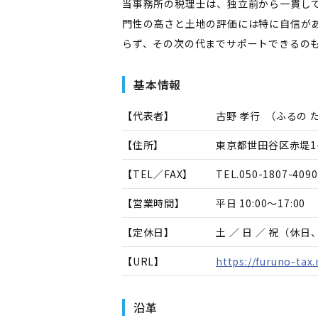
当事務所の税理士は、独立前から一貫して
門性の高さと土地の評価には特に自信が
らず、その次の代までサポートできるの
基本情報
【代表者】
古野 孝行
（
ふるの 
【住所】
東京都世田谷区赤堤1-
【TEL／FAX】
TEL.
050-1807-4090
【営業時間】
平日 10:00～17:00
【定休日】
土 ／ 日 ／ 祝（休
【URL】
https://furuno-tax.
沿革