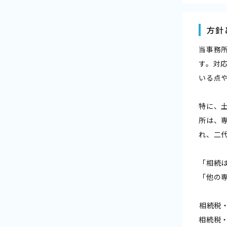
方針
当事務
す。対応
いる点
特に、
所は、
れ、二
「相続
「他の
――相続税
相続税