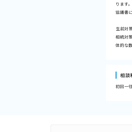
ります
協議書
――生前対策―
相続対
体的な
相談
初回一