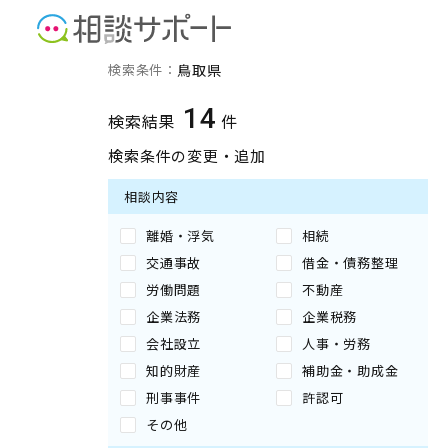
鳥取県の専門家の検索結果
検索条件：
鳥取県
14
検索結果
件
検索条件の変更・追加
相談内容
離婚・浮気
相続
交通事故
借金・債務整理
労働問題
不動産
企業法務
企業税務
会社設立
人事・労務
知的財産
補助金・助成金
刑事事件
許認可
その他