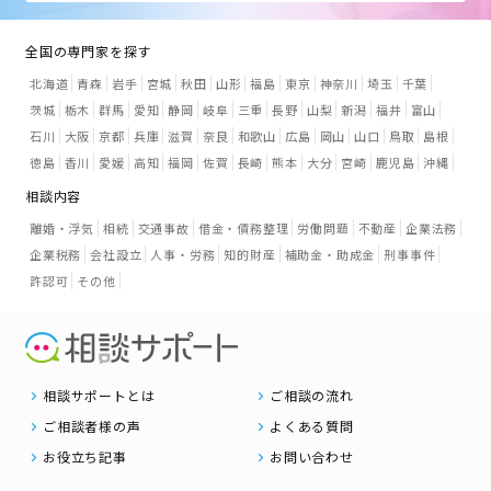
全国の専門家を探す
北海道
青森
岩手
宮城
秋田
山形
福島
東京
神奈川
埼玉
千葉
茨城
栃木
群馬
愛知
静岡
岐阜
三重
長野
山梨
新潟
福井
富山
石川
大阪
京都
兵庫
滋賀
奈良
和歌山
広島
岡山
山口
鳥取
島根
徳島
香川
愛媛
高知
福岡
佐賀
長崎
熊本
大分
宮崎
鹿児島
沖縄
相談内容
離婚・浮気
相続
交通事故
借金・債務整理
労働問題
不動産
企業法務
企業税務
会社設立
人事・労務
知的財産
補助金・助成金
刑事事件
許認可
その他
相談サポートとは
ご相談の流れ
ご相談者様の声
よくある質問
お役立ち記事
お問い合わせ