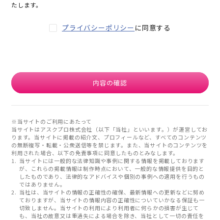
たします。
プライバシーポリシー
に同意する
内容の確認
※当サイトのご利用にあたって
当サイトはアスクプロ株式会社（以下「当社」といいます。）が運営してお
ります。当サイトに掲載の紹介文、プロフィールなど、すべてのコンテンツ
の無断複写・転載・公衆送信等を禁じます。また、当サイトのコンテンツを
利用された場合、以下の免責事項に同意したものとみなします。
当サイトには一般的な法律知識や事例に関する情報を掲載しております
が、これらの掲載情報は制作時点において、一般的な情報提供を目的と
したものであり、法律的なアドバイスや個別の事例への適用を行うもの
ではありません。
当社は、当サイトの情報の正確性の確保、最新情報への更新などに努め
ておりますが、当サイトの情報内容の正確性についていかなる保証も一
切致しません。当サイトの利用により利用者に何らかの損害が生じて
も、当社の故意又は重過失による場合を除き、当社として一切の責任を