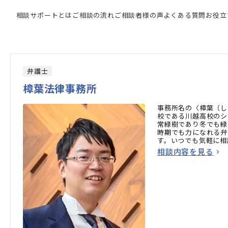
相談サポートとは
ご相談の流れ
ご相談者様の声
よくある質問
お役立
弁護士
樟葉法律事務所
事務所名の〈樟葉（し
校である川越高校のシ
常緑樹であり冬でも緑
時期でも力になれる弁
す。いつでも気軽に相
気軽にご連絡ください
相談内容を見る