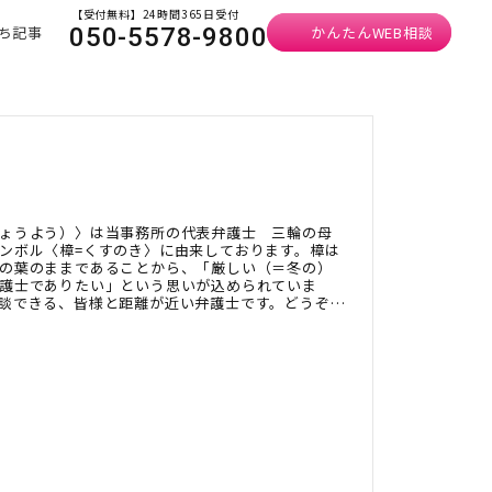
【受付無料】24時間365日受付
ち記事
かんたんWEB相談
050-5578-9800
ょうよう）〉は当事務所の代表弁護士 三輪の母
ンボル〈樟=くすのき〉に由来しております。樟は
の葉のままであることから、「厳しい（＝冬の）
護士でありたい」という思いが込められていま
談できる、皆様と距離が近い弁護士です。どうぞお
。