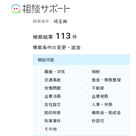
埼玉県の専門家の検索結果
検索条件：
埼玉県
113
検索結果
件
検索条件の変更・追加
相談内容
離婚・浮気
相続
交通事故
借金・債務整理
労働問題
不動産
企業法務
企業税務
会社設立
人事・労務
知的財産
補助金・助成金
刑事事件
許認可
その他