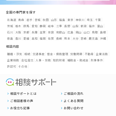
全国の専門家を探す
北海道
青森
岩手
宮城
秋田
山形
福島
東京
神奈川
埼玉
千葉
茨城
栃木
群馬
愛知
静岡
岐阜
三重
長野
山梨
新潟
福井
富山
石川
大阪
京都
兵庫
滋賀
奈良
和歌山
広島
岡山
山口
鳥取
島根
徳島
香川
愛媛
高知
福岡
佐賀
長崎
熊本
大分
宮崎
鹿児島
沖縄
相談内容
離婚・浮気
相続
交通事故
借金・債務整理
労働問題
不動産
企業法務
企業税務
会社設立
人事・労務
知的財産
補助金・助成金
刑事事件
許認可
その他
相談サポートとは
ご相談の流れ
ご相談者様の声
よくある質問
お役立ち記事
お問い合わせ