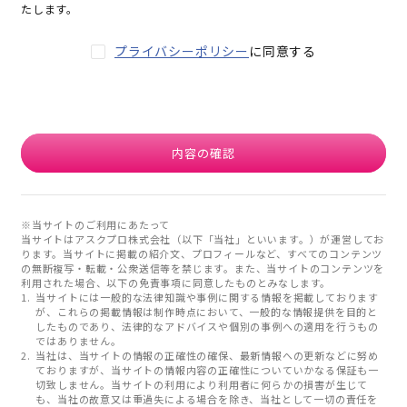
たします。
プライバシーポリシー
に同意する
内容の確認
※当サイトのご利用にあたって
当サイトはアスクプロ株式会社（以下「当社」といいます。）が運営してお
ります。当サイトに掲載の紹介文、プロフィールなど、すべてのコンテンツ
の無断複写・転載・公衆送信等を禁じます。また、当サイトのコンテンツを
利用された場合、以下の免責事項に同意したものとみなします。
当サイトには一般的な法律知識や事例に関する情報を掲載しております
が、これらの掲載情報は制作時点において、一般的な情報提供を目的と
したものであり、法律的なアドバイスや個別の事例への適用を行うもの
ではありません。
当社は、当サイトの情報の正確性の確保、最新情報への更新などに努め
ておりますが、当サイトの情報内容の正確性についていかなる保証も一
切致しません。当サイトの利用により利用者に何らかの損害が生じて
も、当社の故意又は重過失による場合を除き、当社として一切の責任を