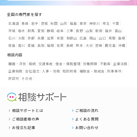
全国の専門家を探す
北海道
青森
岩手
宮城
秋田
山形
福島
東京
神奈川
埼玉
千葉
茨城
栃木
群馬
愛知
静岡
岐阜
三重
長野
山梨
新潟
福井
富山
石川
大阪
京都
兵庫
滋賀
奈良
和歌山
広島
岡山
山口
鳥取
島根
徳島
香川
愛媛
高知
福岡
佐賀
長崎
熊本
大分
宮崎
鹿児島
沖縄
相談内容
離婚・浮気
相続
交通事故
借金・債務整理
労働問題
不動産
企業法務
企業税務
会社設立
人事・労務
知的財産
補助金・助成金
刑事事件
許認可
その他
相談サポートとは
ご相談の流れ
ご相談者様の声
よくある質問
お役立ち記事
お問い合わせ