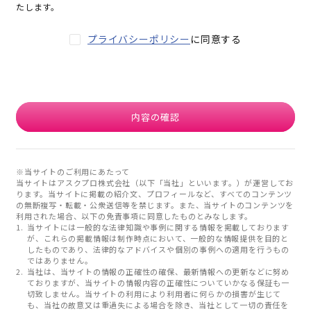
たします。
プライバシーポリシー
に同意する
内容の確認
※当サイトのご利用にあたって
当サイトはアスクプロ株式会社（以下「当社」といいます。）が運営してお
ります。当サイトに掲載の紹介文、プロフィールなど、すべてのコンテンツ
の無断複写・転載・公衆送信等を禁じます。また、当サイトのコンテンツを
利用された場合、以下の免責事項に同意したものとみなします。
当サイトには一般的な法律知識や事例に関する情報を掲載しております
が、これらの掲載情報は制作時点において、一般的な情報提供を目的と
したものであり、法律的なアドバイスや個別の事例への適用を行うもの
ではありません。
当社は、当サイトの情報の正確性の確保、最新情報への更新などに努め
ておりますが、当サイトの情報内容の正確性についていかなる保証も一
切致しません。当サイトの利用により利用者に何らかの損害が生じて
も、当社の故意又は重過失による場合を除き、当社として一切の責任を