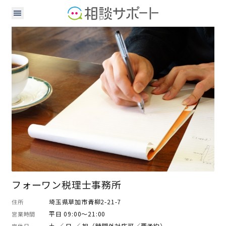
税理士
フォーワン税理士事務所
埼玉県草加市青柳2-21-7
住所
平日 09:00～21:00
営業時間
土 ／ 日 ／ 祝（時間外対応可／要予約）
定休日