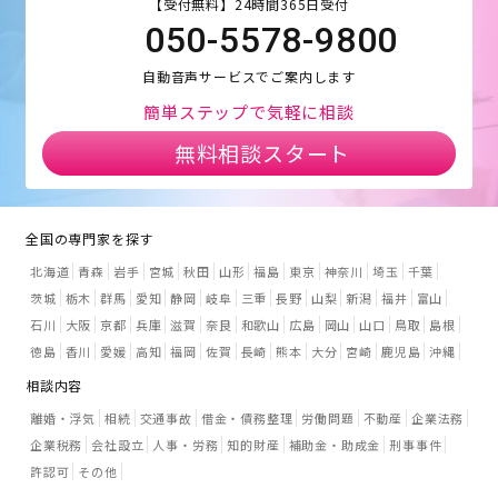
【受付無料】24時間365日受付
050-5578-9800
自動音声サービスでご案内します
簡単ステップで気軽に相談
無料相談スタート
全国の専門家を探す
北海道
青森
岩手
宮城
秋田
山形
福島
東京
神奈川
埼玉
千葉
茨城
栃木
群馬
愛知
静岡
岐阜
三重
長野
山梨
新潟
福井
富山
石川
大阪
京都
兵庫
滋賀
奈良
和歌山
広島
岡山
山口
鳥取
島根
徳島
香川
愛媛
高知
福岡
佐賀
長崎
熊本
大分
宮崎
鹿児島
沖縄
相談内容
離婚・浮気
相続
交通事故
借金・債務整理
労働問題
不動産
企業法務
企業税務
会社設立
人事・労務
知的財産
補助金・助成金
刑事事件
許認可
その他