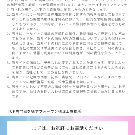
の無断複写・転載・公衆送信等を禁じます。また、当サイトのコンテンツを
利用された場合、以下の免責事項に同意したものとみなします。
当サイトには一般的な法律知識や事例に関する情報を掲載しております
が、これらの掲載情報は制作時点において、一般的な情報提供を目的と
したものであり、法律的なアドバイスや個別の事例への適用を行うもの
ではありません。
当社は、当サイトの情報の正確性の確保、最新情報への更新などに努め
ておりますが、当サイトの情報内容の正確性についていかなる保証も一
切致しません。当サイトの利用により利用者に何らかの損害が生じて
も、当社の故意又は重過失による場合を除き、当社として一切の責任を
負いません。情報の利用については利用者が一切の責任を負うこととし
ます。
当サイトの情報は、予告なしに変更されることがあります。変更によっ
て利用者に何らかの損害が生じても、当社の故意又は重過失による場合
を除き、当社として一切の責任を負いません。
当サイトに記載の情報、記事、寄稿文・プロフィールなど、すべてのコ
ンテンツの無断複写・転載・公衆送信等を禁じます。
当サイトにおいて不適切な情報や誤った情報を見つけた場合には、お手
数ですが、当社のお問い合わせ窓口まで情報をご提供いただけると幸い
です。
TOP
専門家を探す
フォーワン税理士事務所
まずは、お気軽にお電話ください