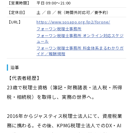
【営業時間】
平日 09:00～21:00
【定休日】
土 ／ 日 ／ 祝（時間外対応可／要予約）
【URL】
https://www.sosapo.org/lp2/forone/
フォーワン税理士事務所
フォーワン税理士事務所 オンライン対応スケジ
ュール
フォーワン税理士事務所 料金体系まるわかりガ
イド／報酬規程
沿革
【代表者経歴】
23歳で税理士資格（簿記・財務諸表・法人税・所得
税・相続税）を取得し、実務の世界へ。
2016年からジャスティス税理士法人にて、資産税業
務に携わる。その後、KPMG税理士法人でのDX・AI