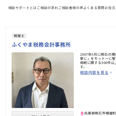
相談サポートとは
ご相談の流れ
ご相談者様の声
よくある質問
お役立
税理士
ふくやま税務会計事務所
2007年5月に明石
寧に」をモットーに堅
相続に関する500件
す。
相談内容を見る
兵庫県明石市樽屋町20