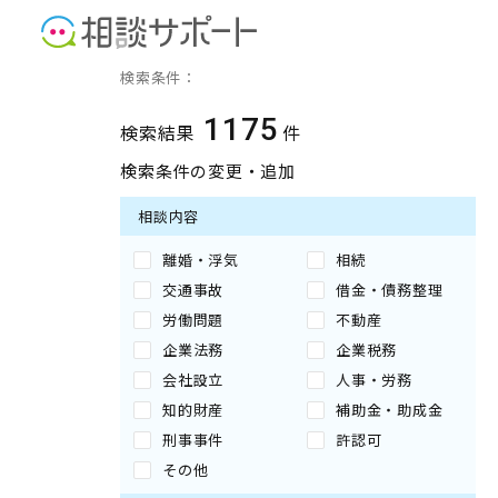
専門家の検索結果
検索条件：
1175
検索結果
件
検索条件の変更・追加
相談内容
離婚・浮気
相続
交通事故
借金・債務整理
労働問題
不動産
企業法務
企業税務
会社設立
人事・労務
知的財産
補助金・助成金
刑事事件
許認可
その他