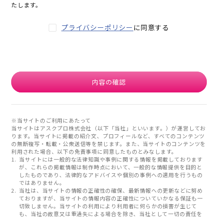
たします。
プライバシーポリシー
に同意する
内容の確認
※当サイトのご利用にあたって
当サイトはアスクプロ株式会社（以下「当社」といいます。）が運営してお
ります。当サイトに掲載の紹介文、プロフィールなど、すべてのコンテンツ
の無断複写・転載・公衆送信等を禁じます。また、当サイトのコンテンツを
利用された場合、以下の免責事項に同意したものとみなします。
当サイトには一般的な法律知識や事例に関する情報を掲載しております
が、これらの掲載情報は制作時点において、一般的な情報提供を目的と
したものであり、法律的なアドバイスや個別の事例への適用を行うもの
ではありません。
当社は、当サイトの情報の正確性の確保、最新情報への更新などに努め
ておりますが、当サイトの情報内容の正確性についていかなる保証も一
切致しません。当サイトの利用により利用者に何らかの損害が生じて
も、当社の故意又は重過失による場合を除き、当社として一切の責任を