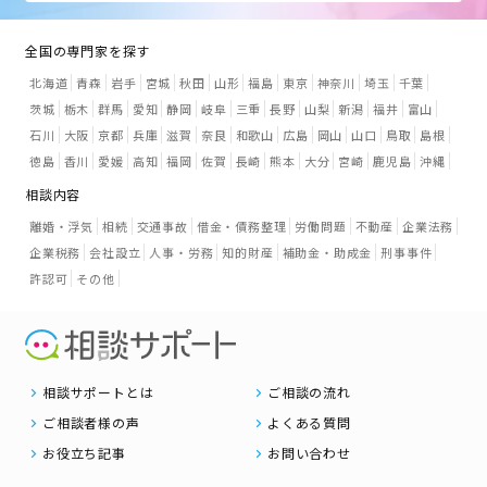
全国の専門家を探す
北海道
青森
岩手
宮城
秋田
山形
福島
東京
神奈川
埼玉
千葉
茨城
栃木
群馬
愛知
静岡
岐阜
三重
長野
山梨
新潟
福井
富山
石川
大阪
京都
兵庫
滋賀
奈良
和歌山
広島
岡山
山口
鳥取
島根
徳島
香川
愛媛
高知
福岡
佐賀
長崎
熊本
大分
宮崎
鹿児島
沖縄
相談内容
離婚・浮気
相続
交通事故
借金・債務整理
労働問題
不動産
企業法務
企業税務
会社設立
人事・労務
知的財産
補助金・助成金
刑事事件
許認可
その他
相談サポートとは
ご相談の流れ
ご相談者様の声
よくある質問
お役立ち記事
お問い合わせ