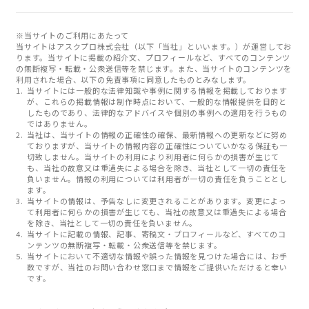
※当サイトのご利用にあたって
当サイトはアスクプロ株式会社（以下「当社」といいます。）が運営してお
ります。当サイトに掲載の紹介文、プロフィールなど、すべてのコンテンツ
の無断複写・転載・公衆送信等を禁じます。また、当サイトのコンテンツを
利用された場合、以下の免責事項に同意したものとみなします。
当サイトには一般的な法律知識や事例に関する情報を掲載しております
が、これらの掲載情報は制作時点において、一般的な情報提供を目的と
したものであり、法律的なアドバイスや個別の事例への適用を行うもの
ではありません。
当社は、当サイトの情報の正確性の確保、最新情報への更新などに努め
ておりますが、当サイトの情報内容の正確性についていかなる保証も一
切致しません。当サイトの利用により利用者に何らかの損害が生じて
も、当社の故意又は重過失による場合を除き、当社として一切の責任を
負いません。情報の利用については利用者が一切の責任を負うこととし
ます。
当サイトの情報は、予告なしに変更されることがあります。変更によっ
て利用者に何らかの損害が生じても、当社の故意又は重過失による場合
を除き、当社として一切の責任を負いません。
当サイトに記載の情報、記事、寄稿文・プロフィールなど、すべてのコ
ンテンツの無断複写・転載・公衆送信等を禁じます。
当サイトにおいて不適切な情報や誤った情報を見つけた場合には、お手
数ですが、当社のお問い合わせ窓口まで情報をご提供いただけると幸い
です。