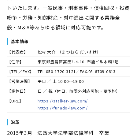
トいたします。一般民事・刑事事件・債権回収・投資
紛争・労務・知的財産・対中進出に関する業務全
般・M＆A等あらゆる領域に対応可能です。
基本情報
【代表者】
松村 大介
（
まつむら だいすけ
）
【住所】
東京都豊島区高田3-4-10 布施ビル本館3階
【TEL／FAX】
TEL.
050-1720-3121
／FAX.
03-6709-0613
【営業時間】
平日 ／ 土 10:00～19:00
【定休日】
日 ／ 祝（休日、時間外対応可能・要予約）
【URL】
https://stalker-law.com/
https://funado-law.com/
沿革
2015年3月 法政大学法学部法律学科 卒業