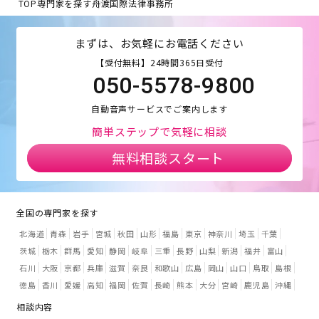
TOP
専門家を探す
舟渡国際法律事務所
まずは、お気軽にお電話ください
【受付無料】24時間365日受付
050-5578-9800
自動音声サービスでご案内します
簡単ステップで気軽に相談
無料相談スタート
全国の専門家を探す
北海道
青森
岩手
宮城
秋田
山形
福島
東京
神奈川
埼玉
千葉
茨城
栃木
群馬
愛知
静岡
岐阜
三重
長野
山梨
新潟
福井
富山
石川
大阪
京都
兵庫
滋賀
奈良
和歌山
広島
岡山
山口
鳥取
島根
徳島
香川
愛媛
高知
福岡
佐賀
長崎
熊本
大分
宮崎
鹿児島
沖縄
相談内容