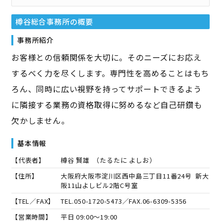
樽谷総合事務所
の概要
事務所紹介
お客様との信頼関係を大切に。そのニーズにお応え
するべく力を尽くします。専門性を高めることはもち
ろん、同時に広い視野を持ってサポートできるよう
に隣接する業務の資格取得に努めるなど自己研鑽も
欠かしません。
基本情報
【代表者】
樽谷 賢雄
（
たるたに よしお
）
【住所】
大阪府大阪市淀川区西中島三丁目11番24号 新大
阪11山よしビル2階C号室
【TEL／FAX】
TEL.
050-1720-5473
／FAX.
06-6309-5356
【営業時間】
平日 09:00～19:00