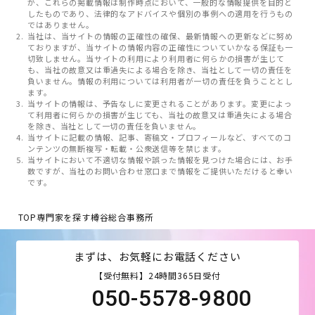
が、これらの掲載情報は制作時点において、一般的な情報提供を目的と
したものであり、法律的なアドバイスや個別の事例への適用を行うもの
ではありません。
当社は、当サイトの情報の正確性の確保、最新情報への更新などに努め
ておりますが、当サイトの情報内容の正確性についていかなる保証も一
切致しません。当サイトの利用により利用者に何らかの損害が生じて
も、当社の故意又は重過失による場合を除き、当社として一切の責任を
負いません。情報の利用については利用者が一切の責任を負うこととし
ます。
当サイトの情報は、予告なしに変更されることがあります。変更によっ
て利用者に何らかの損害が生じても、当社の故意又は重過失による場合
を除き、当社として一切の責任を負いません。
当サイトに記載の情報、記事、寄稿文・プロフィールなど、すべてのコ
ンテンツの無断複写・転載・公衆送信等を禁じます。
当サイトにおいて不適切な情報や誤った情報を見つけた場合には、お手
数ですが、当社のお問い合わせ窓口まで情報をご提供いただけると幸い
です。
TOP
専門家を探す
樽谷総合事務所
まずは、お気軽にお電話ください
【受付無料】24時間365日受付
050-5578-9800