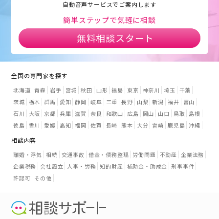
自動音声サービスでご案内します
簡単ステップで気軽に相談
無料相談スタート
全国の専門家を探す
北海道
青森
岩手
宮城
秋田
山形
福島
東京
神奈川
埼玉
千葉
茨城
栃木
群馬
愛知
静岡
岐阜
三重
長野
山梨
新潟
福井
富山
石川
大阪
京都
兵庫
滋賀
奈良
和歌山
広島
岡山
山口
鳥取
島根
徳島
香川
愛媛
高知
福岡
佐賀
長崎
熊本
大分
宮崎
鹿児島
沖縄
相談内容
離婚・浮気
相続
交通事故
借金・債務整理
労働問題
不動産
企業法務
企業税務
会社設立
人事・労務
知的財産
補助金・助成金
刑事事件
許認可
その他