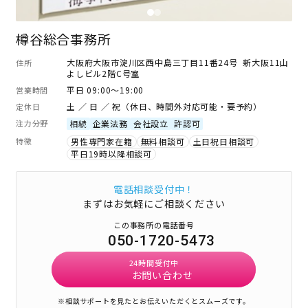
樽谷総合事務所
大阪府大阪市淀川区西中島三丁目11番24号 新大阪11山
住所
よしビル2階C号室
平日 09:00～19:00
営業時間
土 ／ 日 ／ 祝（休日、時間外対応可能・要予約）
定休日
注力分野
相続
企業法務
会社設立
許認可
特徴
男性専門家在籍
無料相談可
土日祝日相談可
平日19時以降相談可
電話相談受付中！
まずはお気軽にご相談ください
この事務所の電話番号
050-1720-5473
24時間受付中
お問い合わせ
※相談サポートを見たとお伝えいただくとスムーズです。