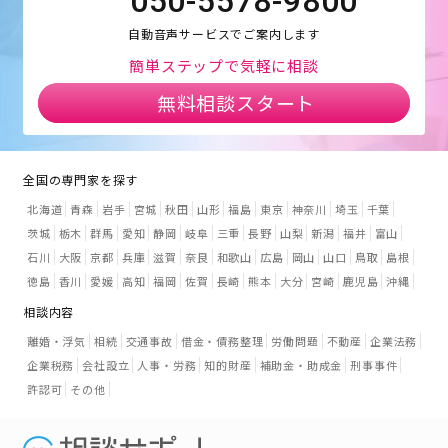
050-5578-9800
自動音声サービスでご案内します
簡単ステップで気軽に相談
無料相談スタート
全国の専門家を探す
北海道
青森
岩手
宮城
秋田
山形
福島
東京
神奈川
埼玉
千葉
茨城
栃木
群馬
愛知
静岡
岐阜
三重
長野
山梨
新潟
福井
富山
石川
大阪
京都
兵庫
滋賀
奈良
和歌山
広島
岡山
山口
鳥取
島根
徳島
香川
愛媛
高知
福岡
佐賀
長崎
熊本
大分
宮崎
鹿児島
沖縄
相談内容
離婚・浮気
相続
交通事故
借金・債務整理
労働問題
不動産
企業法務
企業税務
会社設立
人事・労務
知的財産
補助金・助成金
刑事事件
許認可
その他