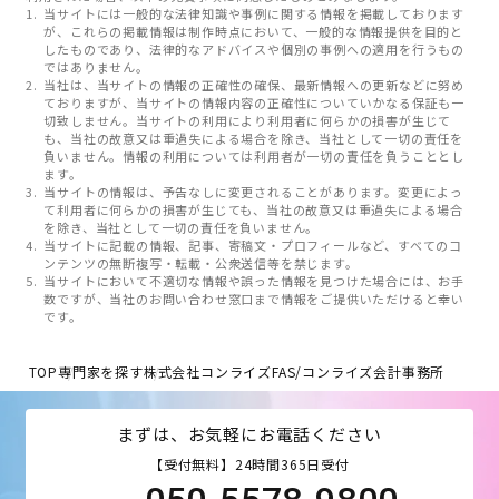
当サイトには一般的な法律知識や事例に関する情報を掲載しております
が、これらの掲載情報は制作時点において、一般的な情報提供を目的と
したものであり、法律的なアドバイスや個別の事例への適用を行うもの
ではありません。
当社は、当サイトの情報の正確性の確保、最新情報への更新などに努め
ておりますが、当サイトの情報内容の正確性についていかなる保証も一
切致しません。当サイトの利用により利用者に何らかの損害が生じて
も、当社の故意又は重過失による場合を除き、当社として一切の責任を
負いません。情報の利用については利用者が一切の責任を負うこととし
ます。
当サイトの情報は、予告なしに変更されることがあります。変更によっ
て利用者に何らかの損害が生じても、当社の故意又は重過失による場合
を除き、当社として一切の責任を負いません。
当サイトに記載の情報、記事、寄稿文・プロフィールなど、すべてのコ
ンテンツの無断複写・転載・公衆送信等を禁じます。
当サイトにおいて不適切な情報や誤った情報を見つけた場合には、お手
数ですが、当社のお問い合わせ窓口まで情報をご提供いただけると幸い
です。
TOP
専門家を探す
株式会社コンライズFAS/コンライズ会計事務所
まずは、お気軽にお電話ください
【受付無料】24時間365日受付