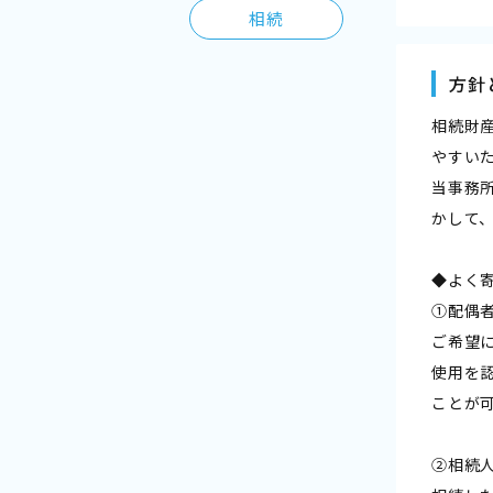
相続
方針
相続財
やすい
当事務
かして
◆よく
①配偶
ご希望
使用を
ことが
②相続