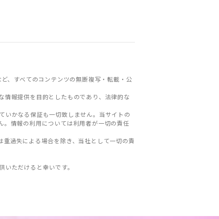
など、すべてのコンテンツの無断複写・転載・公
な情報提供を目的としたものであり、法律的な
ていかなる保証も一切致しません。当サイトの
ん。情報の利用については利用者が一切の責任
は重過失による場合を除き、当社として一切の責
。
供いただけると幸いです。