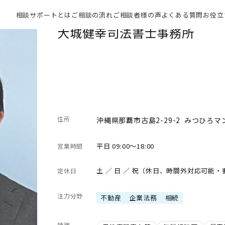
相談サポートとは
ご相談の流れ
ご相談者様の声
よくある質問
お役立
大城健幸司法書士事務所
住所
沖縄県那覇市古島2-29-2 みつひろマ
平日 09:00～18:00
営業時間
土 ／ 日 ／ 祝（休日、時間外対応可能
定休日
注力分野
不動産
企業法務
相続
特徴