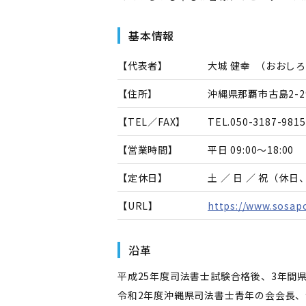
基本情報
【代表者】
大城 健幸
（
おおしろ
【住所】
沖縄県那覇市古島2-2
【TEL／FAX】
TEL.
050-3187-9815
【営業時間】
平日 09:00～18:00
【定休日】
土 ／ 日 ／ 祝（休
【URL】
https://www.sosapo
沿革
平成25年度司法書士試験合格後、3年間
令和2年度沖縄県司法書士青年の会会長