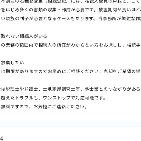
た不動産の名義を変更（相続登記）には、相続人全員の戸籍と、亡く
籍をはじめ多くの書類の収集・作成が必要です。放置期間が長いほど
ない親族の判子が必要となるケースもあります。当事務所が煩雑な作
が取れない相続人がいる
士の業務の範囲内で相続人の所在がわからない方をお探しし、相続手
を放棄したい
には期限がありますのでお早めにご相談ください。売却をご希望の場
所は税理士や弁護士、土地家屋調査士等、他士業とのつながりがある
を超えたトラブルも、ワンストップで対応可能です。
は無料ですので、お気軽にご連絡ください。
料