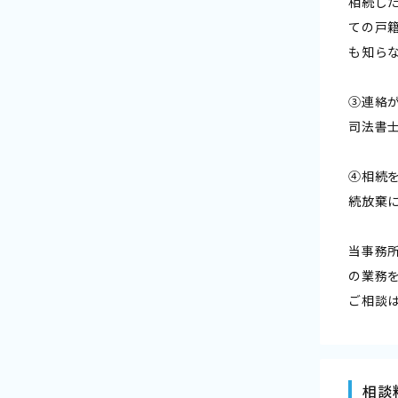
相続し
ての戸
も知ら
③連絡
司法書
④相続
続放棄
当事務
の業務
ご相談
相談