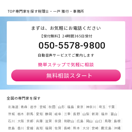
TOP
専門家を探す
税理士・一戸 雅行・事務所
まずは、お気軽にお電話ください
【受付無料】24時間365日受付
050-5578-9800
自動音声サービスでご案内します
簡単ステップで気軽に相談
無料相談スタート
全国の専門家を探す
北海道
青森
岩手
宮城
秋田
山形
福島
東京
神奈川
埼玉
千葉
茨城
栃木
群馬
愛知
静岡
岐阜
三重
長野
山梨
新潟
福井
富山
石川
大阪
京都
兵庫
滋賀
奈良
和歌山
広島
岡山
山口
鳥取
島根
徳島
香川
愛媛
高知
福岡
佐賀
長崎
熊本
大分
宮崎
鹿児島
沖縄