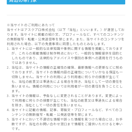
※当サイトのご利用にあたって
当サイトはアスクプロ株式会社（以下「当社」といいます。）が運営してお
ります。当サイトに掲載の紹介文、プロフィールなど、すべてのコンテンツ
の無断複写・転載・公衆送信等を禁じます。また、当サイトのコンテンツを
利用された場合、以下の免責事項に同意したものとみなします。
当サイトには一般的な法律知識や事例に関する情報を掲載しております
が、これらの掲載情報は制作時点において、一般的な情報提供を目的と
したものであり、法律的なアドバイスや個別の事例への適用を行うもの
ではありません。
当社は、当サイトの情報の正確性の確保、最新情報への更新などに努め
ておりますが、当サイトの情報内容の正確性についていかなる保証も一
切致しません。当サイトの利用により利用者に何らかの損害が生じて
も、当社の故意又は重過失による場合を除き、当社として一切の責任を
負いません。情報の利用については利用者が一切の責任を負うこととし
ます。
当サイトの情報は、予告なしに変更されることがあります。変更によっ
て利用者に何らかの損害が生じても、当社の故意又は重過失による場合
を除き、当社として一切の責任を負いません。
当サイトに記載の情報、記事、寄稿文・プロフィールなど、すべてのコ
ンテンツの無断複写・転載・公衆送信等を禁じます。
当サイトにおいて不適切な情報や誤った情報を見つけた場合には、お手
数ですが、当社のお問い合わせ窓口まで情報をご提供いただけると幸い
です。