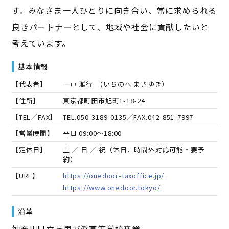
す。みなさま一人ひとりに向き合い、常に求められる
良きパートナーとして、地域や社会に貢献したいと
考えています。
基本情報
【代表者】
一戸 雅行
（
いちのへ まさゆき
）
【住所】
東京都町田市旭町1-18-24
【TEL／FAX】
TEL.
050-3189-0135
／FAX.
042-851-7997
【営業時間】
平日 09:00～18:00
【定休日】
土 ／ 日 ／ 祝（休日、時間外対応可能・要予
約）
【URL】
https://onedoor-taxoffice.jp/
https://www.onedoor.tokyo/
沿革