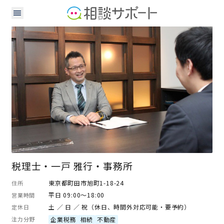
税理士
行政書士
税理士・一戸 雅行・事務所
東京都町田市旭町1-18-24
住所
平日 09:00～18:00
営業時間
土 ／ 日 ／ 祝（休日、時間外対応可能・要予約）
定休日
注力分野
企業税務
相続
不動産