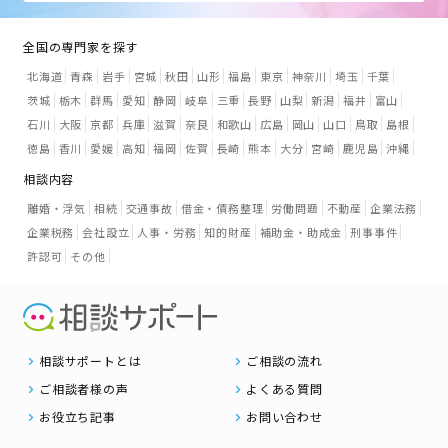
全国の専門家を探す
北海道
青森
岩手
宮城
秋田
山形
福島
東京
神奈川
埼玉
千葉
茨城
栃木
群馬
愛知
静岡
岐阜
三重
長野
山梨
新潟
福井
富山
石川
大阪
京都
兵庫
滋賀
奈良
和歌山
広島
岡山
山口
鳥取
島根
徳島
香川
愛媛
高知
福岡
佐賀
長崎
熊本
大分
宮崎
鹿児島
沖縄
相談内容
離婚・浮気
相続
交通事故
借金・債務整理
労働問題
不動産
企業法務
企業税務
会社設立
人事・労務
知的財産
補助金・助成金
刑事事件
許認可
その他
相談サポートとは
ご相談の流れ
ご相談者様の声
よくある質問
お役立ち記事
お問い合わせ