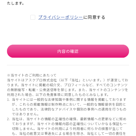
たします。
プライバシーポリシー
に同意する
内容の確認
※当サイトのご利用にあたって
当サイトはアスクプロ株式会社（以下「当社」といいます。）が運営してお
ります。当サイトに掲載の紹介文、プロフィールなど、すべてのコンテンツ
の無断複写・転載・公衆送信等を禁じます。また、当サイトのコンテンツを
利用された場合、以下の免責事項に同意したものとみなします。
当サイトには一般的な法律知識や事例に関する情報を掲載しております
が、これらの掲載情報は制作時点において、一般的な情報提供を目的と
したものであり、法律的なアドバイスや個別の事例への適用を行うもの
ではありません。
当社は、当サイトの情報の正確性の確保、最新情報への更新などに努め
ておりますが、当サイトの情報内容の正確性についていかなる保証も一
切致しません。当サイトの利用により利用者に何らかの損害が生じて
も、当社の故意又は重過失による場合を除き、当社として一切の責任を