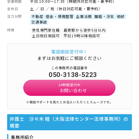
平日 10:00～17:30（時間外対応可能・要予約）
営業時間
土 ／ 日 ／ 祝（休日対応可能・要予約）
定休日
注力分野
不動産
借金・債務整理
企業法務
離婚・浮気
相続
交通事故
特徴
男性専門家在籍
最寄駅から徒歩5分以内
土日祝日相談可
平日19時以降相談可
電話相談受付中！
まずはお気軽にご相談ください
この事務所の電話番号
050-3138-5223
24時間受付中
お問い合わせ
※相談サポートを見たとお伝えいただくとスムーズです。
弁護士 沙々木 睦（大阪法律センター法律事務所）
の
概要
事務所紹介