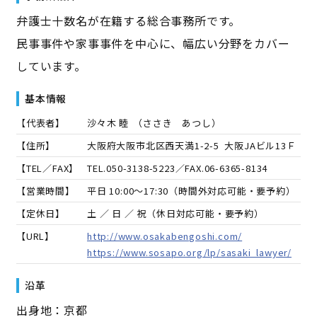
弁護士十数名が在籍する総合事務所です。
民事事件や家事事件を中心に、幅広い分野をカバー
しています。
基本情報
【代表者】
沙々木 睦
（
ささき あつし
）
【住所】
大阪府大阪市北区西天満1-2-5 大阪JAビル13Ｆ
【TEL／FAX】
TEL.
050-3138-5223
／FAX.
06-6365-8134
【営業時間】
平日 10:00～17:30（時間外対応可能・要予約）
【定休日】
土 ／ 日 ／ 祝（休日対応可能・要予約）
【URL】
http://www.osakabengoshi.com/
https://www.sosapo.org/lp/sasaki_lawyer/
沿革
出身地：京都