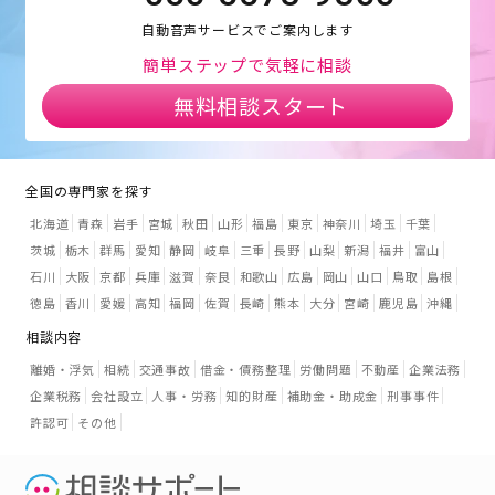
自動音声サービスでご案内します
簡単ステップで気軽に相談
無料相談スタート
全国の専門家を探す
北海道
青森
岩手
宮城
秋田
山形
福島
東京
神奈川
埼玉
千葉
茨城
栃木
群馬
愛知
静岡
岐阜
三重
長野
山梨
新潟
福井
富山
石川
大阪
京都
兵庫
滋賀
奈良
和歌山
広島
岡山
山口
鳥取
島根
徳島
香川
愛媛
高知
福岡
佐賀
長崎
熊本
大分
宮崎
鹿児島
沖縄
相談内容
離婚・浮気
相続
交通事故
借金・債務整理
労働問題
不動産
企業法務
企業税務
会社設立
人事・労務
知的財産
補助金・助成金
刑事事件
許認可
その他