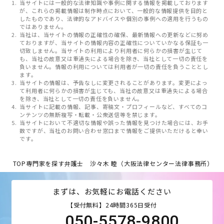
当サイトには一般的な法律知識や事例に関する情報を掲載しております
が、これらの掲載情報は制作時点において、一般的な情報提供を目的と
したものであり、法律的なアドバイスや個別の事例への適用を行うもの
ではありません。
当社は、当サイトの情報の正確性の確保、最新情報への更新などに努め
ておりますが、当サイトの情報内容の正確性についていかなる保証も一
切致しません。当サイトの利用により利用者に何らかの損害が生じて
も、当社の故意又は重過失による場合を除き、当社として一切の責任を
負いません。情報の利用については利用者が一切の責任を負うこととし
ます。
当サイトの情報は、予告なしに変更されることがあります。変更によっ
て利用者に何らかの損害が生じても、当社の故意又は重過失による場合
を除き、当社として一切の責任を負いません。
当サイトに記載の情報、記事、寄稿文・プロフィールなど、すべてのコ
ンテンツの無断複写・転載・公衆送信等を禁じます。
当サイトにおいて不適切な情報や誤った情報を見つけた場合には、お手
数ですが、当社のお問い合わせ窓口まで情報をご提供いただけると幸い
です。
TOP
専門家を探す
弁護士 沙々木 睦（大阪法律センター法律事務所）
まずは、お気軽にお電話ください
【受付無料】24時間365日受付
050-5578-9800