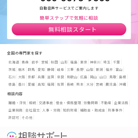
自動音声サービスでご案内します
簡単ステップで気軽に相談
無料相談スタート
全国の専門家を探す
北海道
青森
岩手
宮城
秋田
山形
福島
東京
神奈川
埼玉
千葉
茨城
栃木
群馬
愛知
静岡
岐阜
三重
長野
山梨
新潟
福井
富山
石川
大阪
京都
兵庫
滋賀
奈良
和歌山
広島
岡山
山口
鳥取
島根
徳島
香川
愛媛
高知
福岡
佐賀
長崎
熊本
大分
宮崎
鹿児島
沖縄
相談内容
離婚・浮気
相続
交通事故
借金・債務整理
労働問題
不動産
企業法務
企業税務
会社設立
人事・労務
知的財産
補助金・助成金
刑事事件
許認可
その他