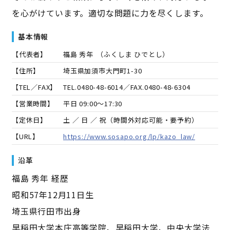
を心がけています。適切な問題に力を尽くします。
基本情報
【代表者】
福島 秀年
（
ふくしま ひでとし
）
【住所】
埼玉県加須市大門町1-30
【TEL／FAX】
TEL.
0480-48-6014
／FAX.
0480-48-6304
【営業時間】
平日 09:00～17:30
【定休日】
土 ／ 日 ／ 祝（時間外対応可能・要予約）
【URL】
https://www.sosapo.org/lp/kazo_law/
沿革
福島 秀年 経歴
昭和57年12月11日生
埼玉県行田市出身
早稲田大学本庄高等学院、早稲田大学、中央大学法