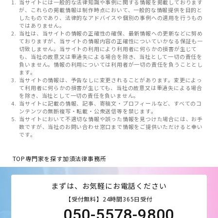
当サイトには一般的な法律知識や事例に関する情報を掲載しております
が、これらの掲載情報は制作時点において、一般的な情報提供を目的と
したものであり、法律的なアドバイスや個別の事例への適用を行うもの
ではありません。
当社は、当サイトの情報の正確性の確保、最新情報への更新などに努め
ておりますが、当サイトの情報内容の正確性についていかなる保証も一
切致しません。当サイトの利用により利用者に何らかの損害が生じて
も、当社の故意又は重過失による場合を除き、当社として一切の責任を
負いません。情報の利用については利用者が一切の責任を負うこととし
ます。
当サイトの情報は、予告なしに変更されることがあります。変更によっ
て利用者に何らかの損害が生じても、当社の故意又は重過失による場合
を除き、当社として一切の責任を負いません。
当サイトに記載の情報、記事、寄稿文・プロフィールなど、すべてのコ
ンテンツの無断複写・転載・公衆送信等を禁じます。
当サイトにおいて不適切な情報や誤った情報を見つけた場合には、お手
数ですが、当社のお問い合わせ窓口まで情報をご提供いただけると幸い
です。
TOP
専門家を探す
加須法律事務所
まずは、お気軽にお電話ください
【受付無料】24時間365日受付
050-5578-9800