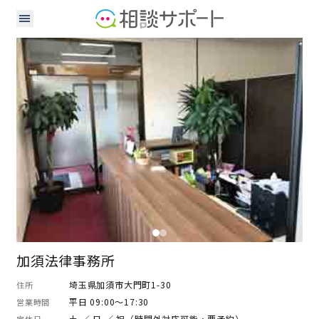
弁護士
加須法律事務所
埼玉県加須市大門町1-30
住所
平日 09:00～17:30
営業時間
土 ／ 日 ／ 祝（時間外対応可能・要予約）
定休日