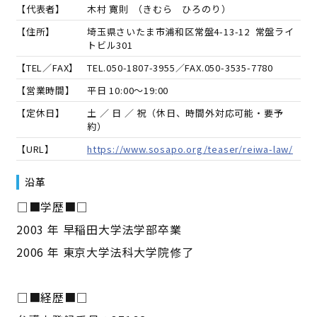
【代表者】
木村 寛則
（
きむら ひろのり
）
【住所】
埼玉県さいたま市浦和区常盤4-13-12 常盤ライ
トビル301
【TEL／FAX】
TEL.
050-1807-3955
／FAX.
050-3535-7780
【営業時間】
平日 10:00～19:00
【定休日】
土 ／ 日 ／ 祝（休日、時間外対応可能・要予
約）
【URL】
https://www.sosapo.org/teaser/reiwa-law/
沿革
――□■学歴■□――
2003 年 早稲田大学法学部卒業
2006 年 東京大学法科大学院修了
――□■経歴■□――