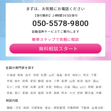
まずは、お気軽にお電話ください
【受付無料】24時間365日受付
050-5578-9800
自動音声サービスでご案内します
簡単ステップで気軽に相談
無料相談スタート
全国の専門家を探す
北海道
青森
岩手
宮城
秋田
山形
福島
東京
神奈川
埼玉
千葉
茨城
栃木
群馬
愛知
静岡
岐阜
三重
長野
山梨
新潟
福井
富山
石川
大阪
京都
兵庫
滋賀
奈良
和歌山
広島
岡山
山口
鳥取
島根
徳島
香川
愛媛
高知
福岡
佐賀
長崎
熊本
大分
宮崎
鹿児島
沖縄
相談内容
離婚・浮気
相続
交通事故
借金・債務整理
労働問題
不動産
企業法務