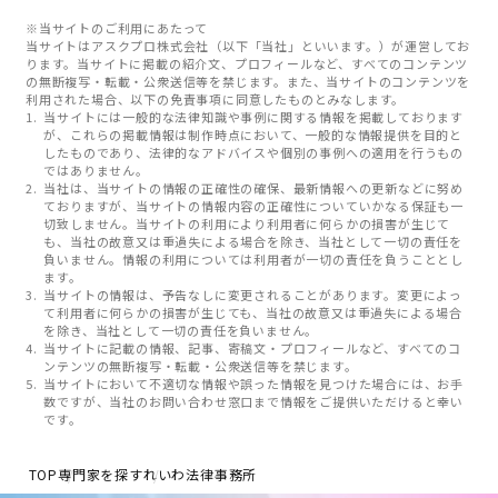
※当サイトのご利用にあたって
当サイトはアスクプロ株式会社（以下「当社」といいます。）が運営してお
ります。当サイトに掲載の紹介文、プロフィールなど、すべてのコンテンツ
の無断複写・転載・公衆送信等を禁じます。また、当サイトのコンテンツを
利用された場合、以下の免責事項に同意したものとみなします。
当サイトには一般的な法律知識や事例に関する情報を掲載しております
が、これらの掲載情報は制作時点において、一般的な情報提供を目的と
したものであり、法律的なアドバイスや個別の事例への適用を行うもの
ではありません。
当社は、当サイトの情報の正確性の確保、最新情報への更新などに努め
ておりますが、当サイトの情報内容の正確性についていかなる保証も一
切致しません。当サイトの利用により利用者に何らかの損害が生じて
も、当社の故意又は重過失による場合を除き、当社として一切の責任を
負いません。情報の利用については利用者が一切の責任を負うこととし
ます。
当サイトの情報は、予告なしに変更されることがあります。変更によっ
て利用者に何らかの損害が生じても、当社の故意又は重過失による場合
を除き、当社として一切の責任を負いません。
当サイトに記載の情報、記事、寄稿文・プロフィールなど、すべてのコ
ンテンツの無断複写・転載・公衆送信等を禁じます。
当サイトにおいて不適切な情報や誤った情報を見つけた場合には、お手
数ですが、当社のお問い合わせ窓口まで情報をご提供いただけると幸い
です。
TOP
専門家を探す
れいわ法律事務所