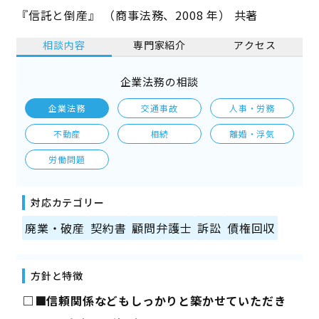
『信託と倒産』 （商事法務、2008 年） 共著
相談内容
専門家紹介
アクセス
企業法務の相談
企業法務
交通事故
人事・労務
不動産
相続
離婚・浮気
労働問題
対応カテゴリー
廃業・破産
契約書
顧問弁護士
訴訟
債権回収
方針と特徴
――□■信頼関係などもしっかりと築かせていただき