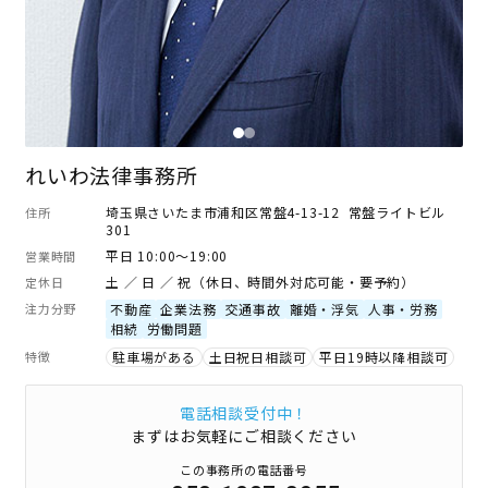
れいわ法律事務所
埼玉県さいたま市浦和区常盤4-13-12 常盤ライトビル
住所
301
平日 10:00～19:00
営業時間
土 ／ 日 ／ 祝（休日、時間外対応可能・要予約）
定休日
注力分野
不動産
企業法務
交通事故
離婚・浮気
人事・労務
相続
労働問題
特徴
駐車場がある
土日祝日相談可
平日19時以降相談可
電話相談受付中！
まずはお気軽にご相談ください
この事務所の電話番号