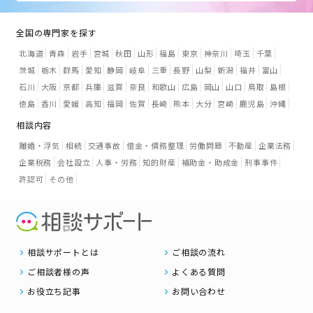
全国の専門家を探す
北海道
青森
岩手
宮城
秋田
山形
福島
東京
神奈川
埼玉
千葉
茨城
栃木
群馬
愛知
静岡
岐阜
三重
長野
山梨
新潟
福井
富山
石川
大阪
京都
兵庫
滋賀
奈良
和歌山
広島
岡山
山口
鳥取
島根
徳島
香川
愛媛
高知
福岡
佐賀
長崎
熊本
大分
宮崎
鹿児島
沖縄
相談内容
離婚・浮気
相続
交通事故
借金・債務整理
労働問題
不動産
企業法務
企業税務
会社設立
人事・労務
知的財産
補助金・助成金
刑事事件
許認可
その他
相談サポートとは
ご相談の流れ
ご相談者様の声
よくある質問
お役立ち記事
お問い合わせ