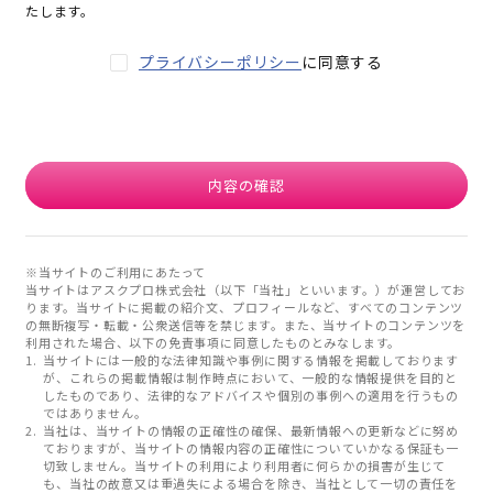
たします。
プライバシーポリシー
に同意する
内容の確認
※当サイトのご利用にあたって
当サイトはアスクプロ株式会社（以下「当社」といいます。）が運営してお
ります。当サイトに掲載の紹介文、プロフィールなど、すべてのコンテンツ
の無断複写・転載・公衆送信等を禁じます。また、当サイトのコンテンツを
利用された場合、以下の免責事項に同意したものとみなします。
当サイトには一般的な法律知識や事例に関する情報を掲載しております
が、これらの掲載情報は制作時点において、一般的な情報提供を目的と
したものであり、法律的なアドバイスや個別の事例への適用を行うもの
ではありません。
当社は、当サイトの情報の正確性の確保、最新情報への更新などに努め
ておりますが、当サイトの情報内容の正確性についていかなる保証も一
切致しません。当サイトの利用により利用者に何らかの損害が生じて
も、当社の故意又は重過失による場合を除き、当社として一切の責任を