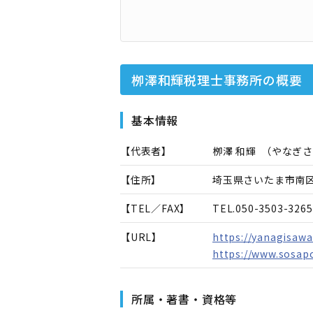
栁澤和輝税理士事務所
の概要
基本情報
【代表者】
栁澤 和輝
（
やなぎさ
【住所】
埼玉県さいたま市南区沼
【TEL／FAX】
TEL.
050-3503-3265
【URL】
https://yanagisawa
https://www.sosap
所属・著書・資格等