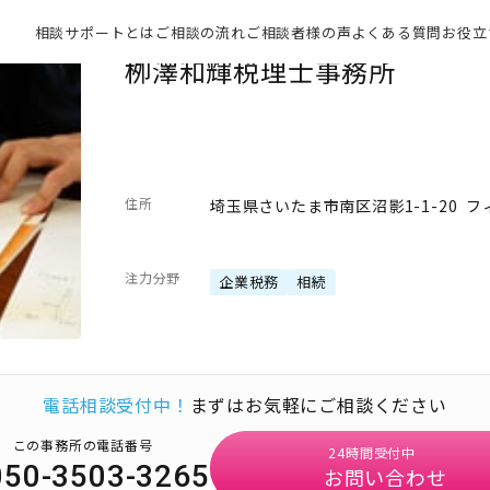
相談サポートとは
ご相談の流れ
ご相談者様の声
よくある質問
お役立
栁澤和輝税理士事務所
住所
埼玉県さいたま市南区沼影1-1-20 フ
注力分野
企業税務
相続
電話相談受付中！
まずはお気軽にご相談ください
この事務所の電話番号
24時間受付中
050-3503-3265
お問い合わせ