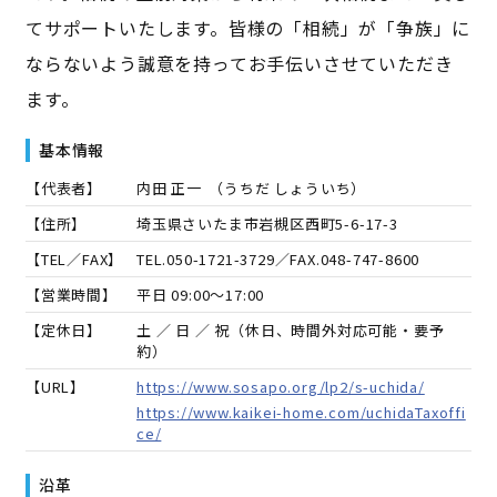
てサポートいたします。皆様の「相続」が「争族」に
ならないよう誠意を持ってお手伝いさせていただき
ます。
基本情報
【代表者】
内田 正一
（
うちだ しょういち
）
【住所】
埼玉県さいたま市岩槻区西町5-6-17-3
【TEL／FAX】
TEL.
050-1721-3729
／FAX.
048-747-8600
【営業時間】
平日 09:00～17:00
【定休日】
土 ／ 日 ／ 祝（休日、時間外対応可能・要予
約）
【URL】
https://www.sosapo.org/lp2/s-uchida/
https://www.kaikei-home.com/uchidaTaxoffi
ce/
沿革