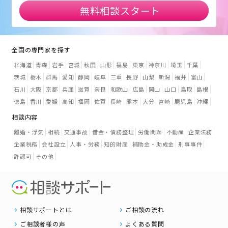
無料相談スタート
全国の専門家を探す
北海道
青森
岩手
宮城
秋田
山形
福島
東京
神奈川
埼玉
千葉
茨城
栃木
群馬
愛知
静岡
岐阜
三重
長野
山梨
新潟
福井
富山
石川
大阪
京都
兵庫
滋賀
奈良
和歌山
広島
岡山
山口
鳥取
島根
徳島
香川
愛媛
高知
福岡
佐賀
長崎
熊本
大分
宮崎
鹿児島
沖縄
相談内容
離婚・浮気
相続
交通事故
借金・債務整理
労働問題
不動産
企業法務
企業税務
会社設立
人事・労務
知的財産
補助金・助成金
刑事事件
許認可
その他
相談サポートとは
ご相談の流れ
ご相談者様の声
よくある質問