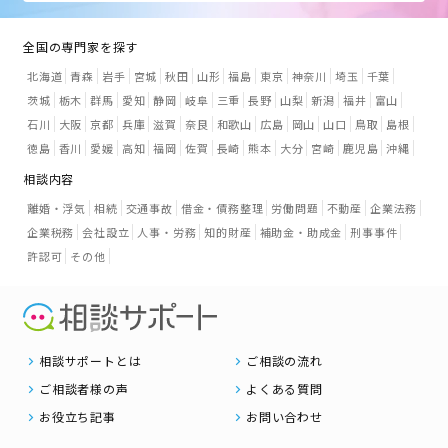
全国の専門家を探す
北海道
青森
岩手
宮城
秋田
山形
福島
東京
神奈川
埼玉
千葉
茨城
栃木
群馬
愛知
静岡
岐阜
三重
長野
山梨
新潟
福井
富山
石川
大阪
京都
兵庫
滋賀
奈良
和歌山
広島
岡山
山口
鳥取
島根
徳島
香川
愛媛
高知
福岡
佐賀
長崎
熊本
大分
宮崎
鹿児島
沖縄
相談内容
離婚・浮気
相続
交通事故
借金・債務整理
労働問題
不動産
企業法務
企業税務
会社設立
人事・労務
知的財産
補助金・助成金
刑事事件
許認可
その他
相談サポートとは
ご相談の流れ
ご相談者様の声
よくある質問
お役立ち記事
お問い合わせ