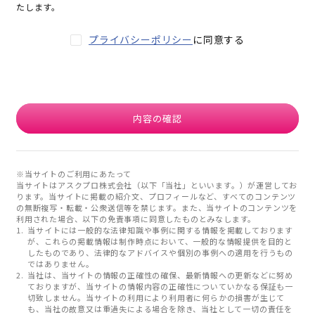
たします。
プライバシーポリシー
に同意する
内容の確認
※当サイトのご利用にあたって
当サイトはアスクプロ株式会社（以下「当社」といいます。）が運営してお
ります。当サイトに掲載の紹介文、プロフィールなど、すべてのコンテンツ
の無断複写・転載・公衆送信等を禁じます。また、当サイトのコンテンツを
利用された場合、以下の免責事項に同意したものとみなします。
当サイトには一般的な法律知識や事例に関する情報を掲載しております
が、これらの掲載情報は制作時点において、一般的な情報提供を目的と
したものであり、法律的なアドバイスや個別の事例への適用を行うもの
ではありません。
当社は、当サイトの情報の正確性の確保、最新情報への更新などに努め
ておりますが、当サイトの情報内容の正確性についていかなる保証も一
切致しません。当サイトの利用により利用者に何らかの損害が生じて
も、当社の故意又は重過失による場合を除き、当社として一切の責任を