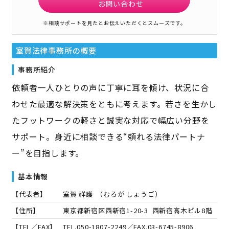
お問い合わせ
※相談サポートを見たとお伝えいただくとスムーズです。
室賀法律事務所
の概要
事務所紹介
依頼者一人ひとりの声に丁寧に耳を傾け、状況に合
わせた最適な解決策をともに考えます。若さを生かし
たフットワークの軽さと誠実な対応で幅広い分野を
サポート。身近に相談できる“頼れる法律パートナ
ー”を目指します。
基本情報
【代表者】
室賀 祥護
（
むろが しょうご
）
【住所】
東京都新宿区西新宿1-20-3 西新宿高木ビル8階
【TEL／FAX】
TEL.
050-1807-2249
／FAX.
03-6745-8906