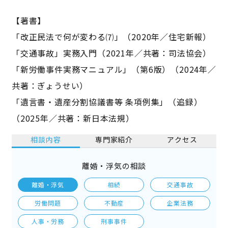
【著書】
「改正民法で何が変わる⑺」（2020年／住宅新報）
「交通事故」実務入門（2021年／共著：司法協会）
「新労働事件実務マニュアル」（第6版）（2024年／
共著：ぎょうせい）
「遺言書・遺産分割協議書等 条項例集」（追録）
（2025年／共著：新日本法規）
相談内容
専門家紹介
アクセス
離婚・浮気の相談
離婚・浮気
相続
交通事故
労働問題
不動産
企業法務
人事・労務
刑事事件