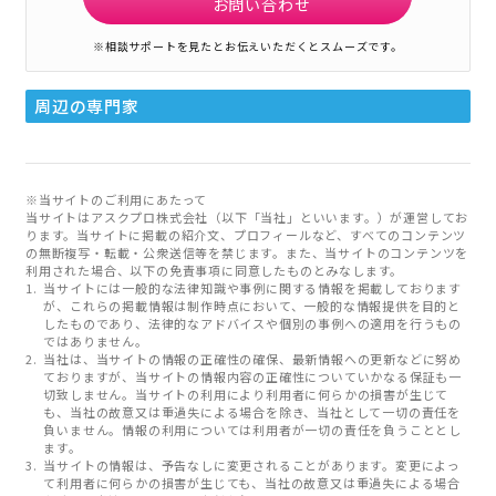
お問い合わせ
※相談サポートを見たとお伝えいただくとスムーズです。
周辺の専門家
※当サイトのご利用にあたって
当サイトはアスクプロ株式会社（以下「当社」といいます。）が運営してお
ります。当サイトに掲載の紹介文、プロフィールなど、すべてのコンテンツ
の無断複写・転載・公衆送信等を禁じます。また、当サイトのコンテンツを
利用された場合、以下の免責事項に同意したものとみなします。
当サイトには一般的な法律知識や事例に関する情報を掲載しております
が、これらの掲載情報は制作時点において、一般的な情報提供を目的と
したものであり、法律的なアドバイスや個別の事例への適用を行うもの
ではありません。
当社は、当サイトの情報の正確性の確保、最新情報への更新などに努め
ておりますが、当サイトの情報内容の正確性についていかなる保証も一
切致しません。当サイトの利用により利用者に何らかの損害が生じて
も、当社の故意又は重過失による場合を除き、当社として一切の責任を
負いません。情報の利用については利用者が一切の責任を負うこととし
ます。
当サイトの情報は、予告なしに変更されることがあります。変更によっ
て利用者に何らかの損害が生じても、当社の故意又は重過失による場合