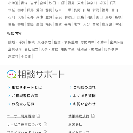
北海道
青森
岩手
宮城
秋田
山形
福島
東京
神奈川
埼玉
千葉
茨城
栃木
群馬
愛知
静岡
岐阜
三重
長野
山梨
新潟
福井
富山
石川
大阪
京都
兵庫
滋賀
奈良
和歌山
広島
岡山
山口
鳥取
島根
徳島
香川
愛媛
高知
福岡
佐賀
長崎
熊本
大分
宮崎
鹿児島
沖縄
相談内容
離婚・浮気
相続
交通事故
借金・債務整理
労働問題
不動産
企業法務
企業税務
会社設立
人事・労務
知的財産
補助金・助成金
刑事事件
許認可
その他
相談サポートとは
ご相談の流れ
ご相談者様の声
よくある質問
お役立ち記事
お問い合わせ
ユーザー利用規約
情報掲載規約
サービス運営について
運営会社
プライバシーポリシー
サイトマップ