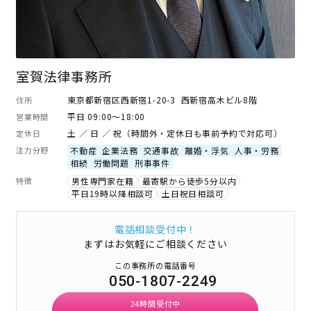
室賀法律事務所
東京都新宿区西新宿1-20-3 西新宿高木ビル8階
住所
平日 09:00～18:00
営業時間
土 ／ 日 ／ 祝（時間外・定休日も事前予約で対応可）
定休日
注力分野
不動産
企業法務
交通事故
離婚・浮気
人事・労務
相続
労働問題
刑事事件
特徴
男性専門家在籍
最寄駅から徒歩5分以内
平日19時以降相談可
土日祝日相談可
電話相談受付中！
まずはお気軽にご相談ください
この事務所の電話番号
050-1807-2249
24時間受付中