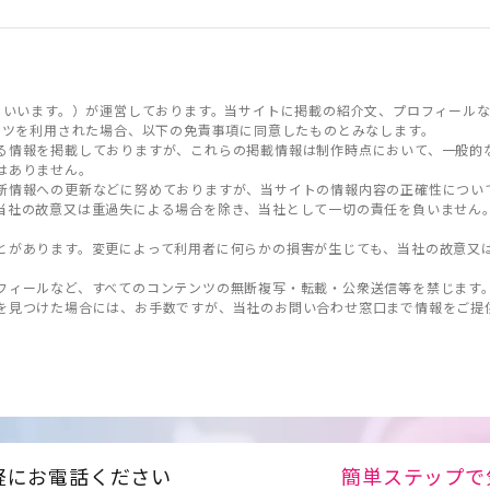
といいます。）が運営しております。当サイトに掲載の紹介文、プロフィールな
ンツを利用された場合、以下の免責事項に同意したものとみなします。
る情報を掲載しておりますが、これらの掲載情報は制作時点において、一般的
はありません。
新情報への更新などに努めておりますが、当サイトの情報内容の正確性につい
当社の故意又は重過失による場合を除き、当社として一切の責任を負いません
とがあります。変更によって利用者に何らかの損害が生じても、当社の故意又
フィールなど、すべてのコンテンツの無断複写・転載・公衆送信等を禁じます
を見つけた場合には、お手数ですが、当社のお問い合わせ窓口まで情報をご提
軽にお電話ください
簡単ステップで