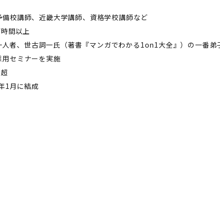
予備校講師、近畿大学講師、資格学校講師など
万時間以上
第一人者、世古詞一氏（著書『マンガでわかる1on1大全』）の一番弟
採用セミナーを実施
件超
年1月に結成
増