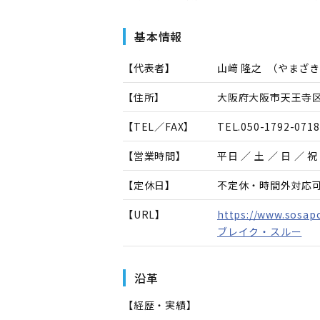
基本情報
【代表者】
山﨑 隆之
（
やまざき
【住所】
大阪府大阪市天王寺区石
【TEL／FAX】
TEL.
050-1792-0718
【営業時間】
平日 ／ 土 ／ 日 ／ 祝 
【定休日】
不定休・時間外対応
【URL】
https://www.sosapo
ブレイク・スルー
沿革
【経歴・実績】