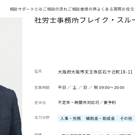
士
相談サポートとは
ご相談の流れ
ご相談者様の声
よくある質問
お役立
社労士事務所ブレイク・スル
住所
大阪府大阪市天王寺区石ケ辻町18-11 
平日 ／ 土 ／ 日 ／ 祝 09:00～20:00
営業時間
不定休・時間外対応可／要予約
定休日
注力分野
人事・労務
補助金・助成金
その他
特徴