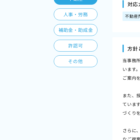
対応
人事・労務
不動産
補助金・助成金
許認可
方針
当事務
その他
います
ご案内
また、
ていま
づくり
さらに
なご提