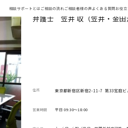
相談サポートとは
ご相談の流れ
ご相談者様の声
よくある質問
お役立
弁護士 笠井 収（笠井・金田
住所
東京都新宿区新宿2-11-7 第33宮庭ビ
平日 09:30～18:00
営業時間