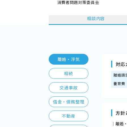
消費者問題対策委員会
相談内容
離婚・浮気
対応
相続
離婚請
養育費
交通事故
借金・債務整理
方針
不動産
｜離婚