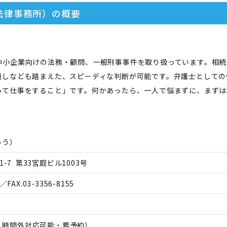
法律事務所）
の概要
中小企業向けの法務・顧問、一般刑事事件を取り扱っています。相続
通しなども踏まえた、スピーディな判断が可能です。弁護士としての
って仕事をすること」です。何かあったら、一人で悩まずに、まずは
ゅう
）
-7 第33宮庭ビル1003号
／FAX.
03-3356-8155
日、時間外対応可能・要予約）