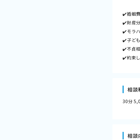
✔️婚
✔️財産
✔️モラ
✔️子
✔️不貞
✔️約束
相談
30分 5
相談