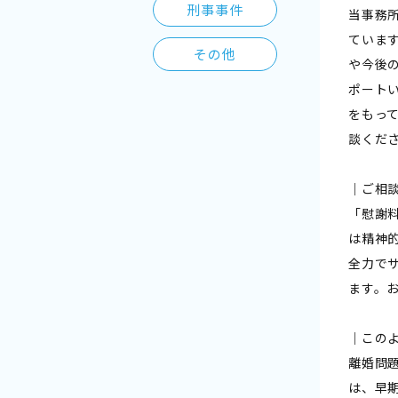
刑事事件
当事務
ていま
その他
や今後
ポート
をもっ
談くだ
｜ご相
「慰謝
は精神
全力で
ます。
｜この
離婚問
は、早