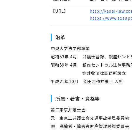
【URL】
http://kasai-law.c
https://www.sosapo
沿革
中央大学法学部卒業
昭和53年 4月 弁護士登録、銀座セン
昭和59年 4月 銀座セントラル法律事務
笠井收法律事務所設立
平成21年10月 金田万作弁護士 入所
所属・著書・資格等
第二東京弁護士会
元 東京三弁護士会交通事故処理委員会
現 高齢者・障害者財産管理対策委員会