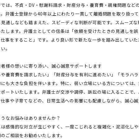
所では、不貞・DV・慰謝料請求・財産分与・養育費・親権問題など
す。弁護士登録から40年以上にわたり一貫して離婚問題を取り扱っ
の見通しなども踏まえた、スピーディな判断が可能です。スムーズな
いたします。弁護士としての信条は「依頼を受けたときの見通しを誤
て仕事をすること」です。より良い形で新たな一歩を踏み出していた
さい。
談者様の想いに寄り添い、誠心誠意サポートします
料や養育費を請求したい」「財産分与を有利に進めたい」「モラハラ
的にも大きな負担を伴います。特に、弱い立場にいる方については、
サポートいたします。弁護士が交渉や調停、訴訟の場に入ることで、
お仕事や子育てなどの、日常生活への影響にも配慮しながら、誠心誠
ようなお悩みはありませんか？
題は感情的な対立が生じやすく、一度こじれると複雑化・泥沼化しや
期のご相談をお勧めいたします。