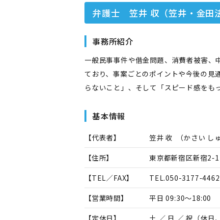
弁護士 笠井 収（笠井・金田
事務所紹介
一般民事事件や借金問題、消費者被害、
ており、事案ごとのポイントや今後の見
らないこと」、そして「スピード感をも
基本情報
【代表者】
笠井 收
（
かさい し
【住所】
東京都新宿区新宿2-11
【TEL／FAX】
TEL.
050-3177-4462
【営業時間】
平日 09:30～18:00
【定休日】
土 ／ 日 ／ 祝（休