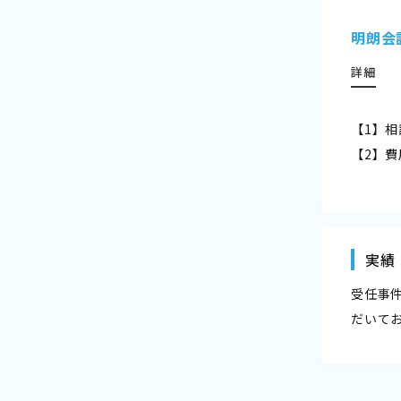
明朗会
詳細
【1】
【2】
実績
受任事
だいて