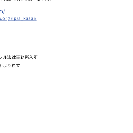
om/
.org/lp/s_kasai/
トラル法律事務所入所
所より独立