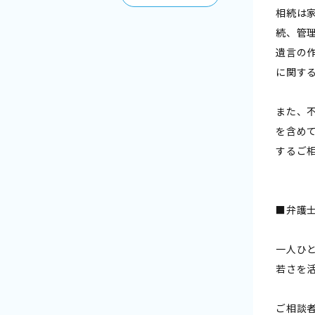
相続は
続、管
遺言の
に関す
また、
を含め
するご
■弁護士
一人ひ
若さを
ご相談