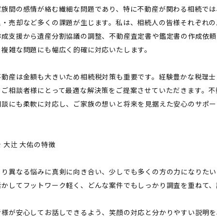
家族間の感情が絡む繊細な問題であり、特に不動産が関わる相続では
理・売却など多くの課題が生じます。私は、相続人の皆様それぞれの
作成支援から遺産分割協議の調整、不動産査定書や鑑定書の作成依頼
る複雑な問題にも幅広く的確に対応いたします。
不動産は金額も大きいため相続税対策も重要です。経験豊かな税理士
てご相談者様にとって最適な解決策をご提案させていただきます。不
相談にも柔軟に対応し、ご家族の想いと将来を見据えた安心のサポー
 大辻 大佑の特徴
とり異なる悩みに真剣に向き合い、少しでも多くの方の力になりたい
活かしてフットワーク軽く、どんな案件でもしっかり調査を重ねて、
者様が安心してお話しできるよう、笑顔の対応と分かりやすい説明を