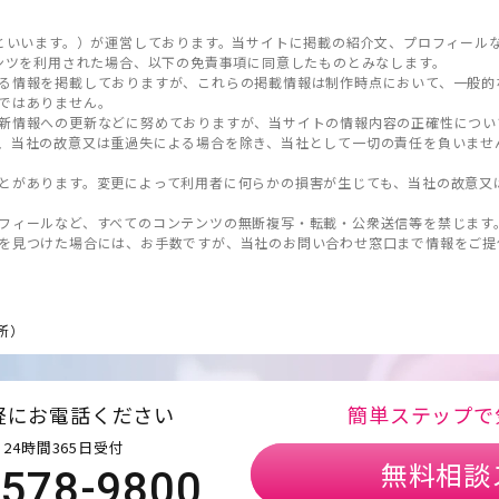
といいます。）が運営しております。当サイトに掲載の紹介文、プロフィール
ンツを利用された場合、以下の免責事項に同意したものとみなします。
る情報を掲載しておりますが、これらの掲載情報は制作時点において、一般的
ではありません。
新情報への更新などに努めておりますが、当サイトの情報内容の正確性につい
、当社の故意又は重過失による場合を除き、当社として一切の責任を負いませ
とがあります。変更によって利用者に何らかの損害が生じても、当社の故意又
フィールなど、すべてのコンテンツの無断複写・転載・公衆送信等を禁じます
を見つけた場合には、お手数ですが、当社のお問い合わせ窓口まで情報をご提
所）
軽にお電話ください
簡単ステップで
24時間365日受付
無料相談
5578-9800