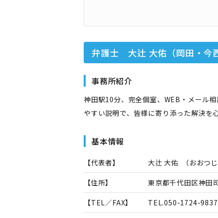
弁護士 大辻 大佑（岡田・今
事務所紹介
神田駅10分、完全個室、WEB・メール
やすい説明で、皆様に寄り添った解決を
基本情報
【代表者】
大辻 大佑
（
おおつじ
【住所】
東京都千代田区神田司町
【TEL／FAX】
TEL.
050-1724-9837