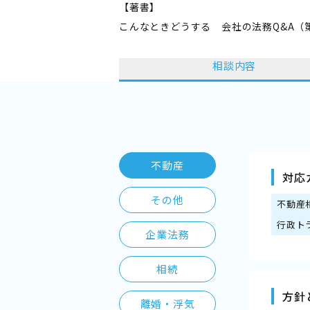
【著書】
こんなときどうする 会社の法務Q&A（
相談内容
不動産
対応
その他
不動産
行政ト
企業法務
相続
方針
離婚・浮気