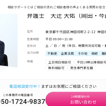
相談サポートとは
ご相談の流れ
ご相談者様の声
よくある質問
お役立
弁護士 大辻 大佑（岡田・
住所
東京都千代田区神田司町2-2-12 神田
平日 09:00～21:00
営業時間
土 ／ 日 ／ 祝（休日、時間外対応可能
定休日
注力分野
不動産
企業法務
その他
相続
離
特徴
土日祝日相談可
平日19時以降相談
無料相談可
男性専門家在籍
電話相談受付中！
まずはお気軽にご相談ください
この事務所の電話番号
24時間受付中
050-1724-9837
お問い合わせ