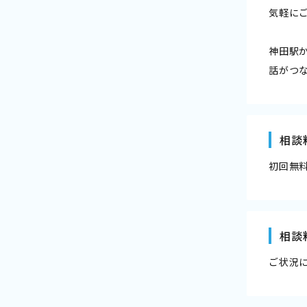
気軽に
神田駅
話がつ
相談
初回無
相談
ご状況