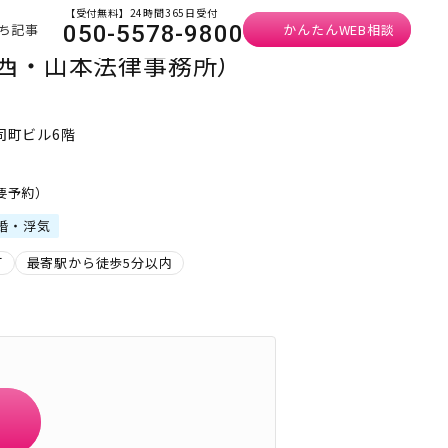
【受付無料】24時間365日受付
ち記事
かんたんWEB相談
050-5578-9800
今西・山本法律事務所）
司町ビル6階
・要予約）
婚・浮気
可
最寄駅から徒歩5分以内