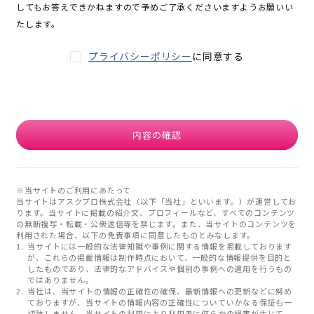
してもお答えできかねますので予めご了承くださいますようお願いい
たします。
プライバシーポリシー
に同意する
内容の確認
※当サイトのご利用にあたって
当サイトはアスクプロ株式会社（以下「当社」といいます。）が運営してお
ります。当サイトに掲載の紹介文、プロフィールなど、すべてのコンテンツ
の無断複写・転載・公衆送信等を禁じます。また、当サイトのコンテンツを
利用された場合、以下の免責事項に同意したものとみなします。
当サイトには一般的な法律知識や事例に関する情報を掲載しております
が、これらの掲載情報は制作時点において、一般的な情報提供を目的と
したものであり、法律的なアドバイスや個別の事例への適用を行うもの
ではありません。
当社は、当サイトの情報の正確性の確保、最新情報への更新などに努め
ておりますが、当サイトの情報内容の正確性についていかなる保証も一
切致しません。当サイトの利用により利用者に何らかの損害が生じて