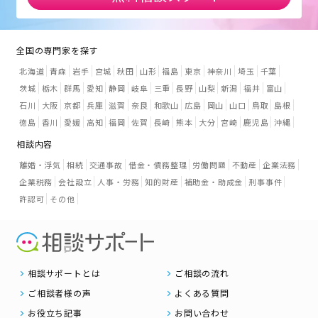
全国の専門家を探す
北海道
青森
岩手
宮城
秋田
山形
福島
東京
神奈川
埼玉
千葉
茨城
栃木
群馬
愛知
静岡
岐阜
三重
長野
山梨
新潟
福井
富山
石川
大阪
京都
兵庫
滋賀
奈良
和歌山
広島
岡山
山口
鳥取
島根
徳島
香川
愛媛
高知
福岡
佐賀
長崎
熊本
大分
宮崎
鹿児島
沖縄
相談内容
離婚・浮気
相続
交通事故
借金・債務整理
労働問題
不動産
企業法務
企業税務
会社設立
人事・労務
知的財産
補助金・助成金
刑事事件
許認可
その他
相談サポートとは
ご相談の流れ
ご相談者様の声
よくある質問
お役立ち記事
お問い合わせ