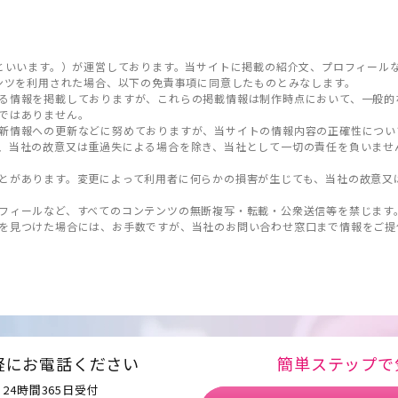
といいます。）が運営しております。当サイトに掲載の紹介文、プロフィール
ンツを利用された場合、以下の免責事項に同意したものとみなします。
る情報を掲載しておりますが、これらの掲載情報は制作時点において、一般的
ではありません。
新情報への更新などに努めておりますが、当サイトの情報内容の正確性につい
、当社の故意又は重過失による場合を除き、当社として一切の責任を負いませ
とがあります。変更によって利用者に何らかの損害が生じても、当社の故意又
フィールなど、すべてのコンテンツの無断複写・転載・公衆送信等を禁じます
を見つけた場合には、お手数ですが、当社のお問い合わせ窓口まで情報をご提
軽にお電話ください
簡単ステップで
24時間365日受付