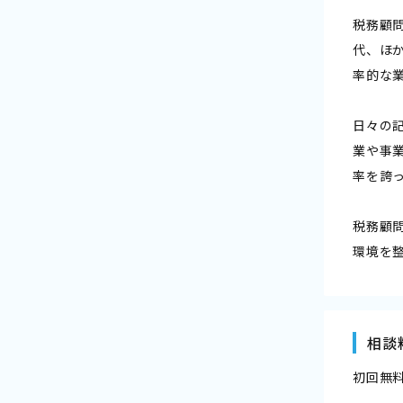
税務顧
代、ほ
率的な
日々の
業や事
率を誇
税務顧
環境を
相談
初回無