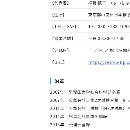
【代表者】
松島 慎平
（
まつしま
【住所】
東京都中央区日本橋茅場
【TEL／FAX】
TEL.
050-3138-4096
【営業時間】
平日 09:30～17:30
【定休日】
土 ／ 日 ／ 祝（
【URL】
https://zeimu-bp.
沿革
2007年 早稲田大学社会科学部卒業
2007年 公認会計士第2次試験合格 
2011年 公認会計士試験（旧3次試験）
2014年 松島会計事務所開設
2015年 税理士登録