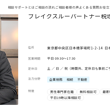
相談サポートとは
ご相談の流れ
ご相談者様の声
よくある質問
お役立
ブレイクスルーパートナー税
住所
東京都中央区日本橋茅場町1-2-14 
平日 09:30～17:30
営業時間
土 ／ 日 ／ 祝（時間外、定休日も事前
定休日
注力分野
企業税務
相続
不動産
特徴
男性専門家在籍
無料相談可
最寄
平日19時以降相談可