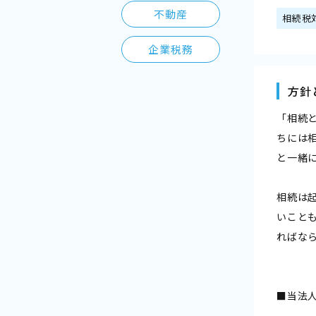
不動産
相続税
企業税務
方針
「相続
ちには
と一緒
相続は
いこと
ればな
■当法