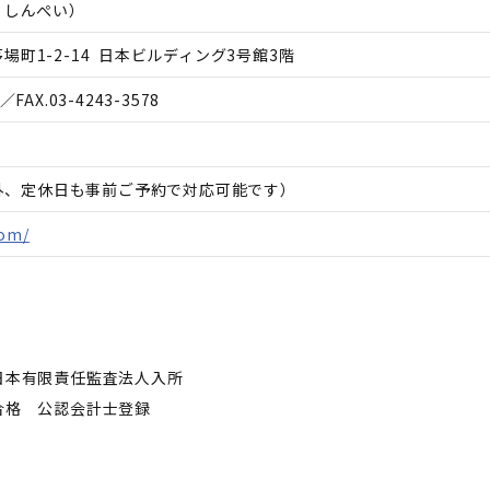
 しんぺい
）
町1-2-14 日本ビルディング3号館3階
／FAX.
03-4243-3578
時間外、定休日も事前ご予約で対応可能です）
com/
新日本有限責任監査法人入所
合格 公認会計士登録