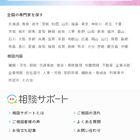
全国の専門家を探す
北海道
青森
岩手
宮城
秋田
山形
福島
東京
神奈川
埼玉
千葉
茨城
栃木
群馬
愛知
静岡
岐阜
三重
長野
山梨
新潟
福井
富山
石川
大阪
京都
兵庫
滋賀
奈良
和歌山
広島
岡山
山口
鳥取
島根
徳島
香川
愛媛
高知
福岡
佐賀
長崎
熊本
大分
宮崎
鹿児島
沖縄
相談内容
離婚・浮気
相続
交通事故
借金・債務整理
労働問題
不動産
企業法務
企業税務
会社設立
人事・労務
知的財産
補助金・助成金
刑事事件
許認可
その他
相談サポートとは
ご相談の流れ
ご相談者様の声
よくある質問
お役立ち記事
お問い合わせ