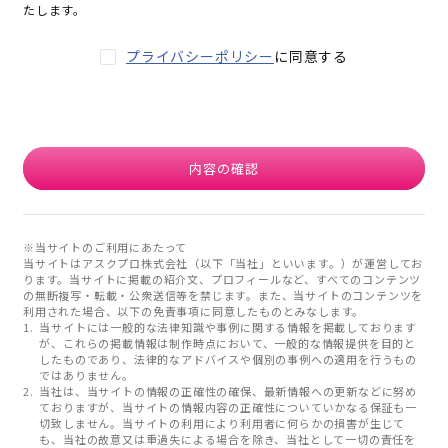
たします。
プライバシーポリシー
に同意する
内容の確認
※当サイトのご利用にあたって
当サイトはアスクプロ株式会社（以下「当社」といいます。）が運営してお
ります。当サイトに掲載の紹介文、プロフィールなど、すべてのコンテンツ
の無断複写・転載・公衆送信等を禁じます。また、当サイトのコンテンツを
利用された場合、以下の免責事項に同意したものとみなします。
当サイトには一般的な法律知識や事例に関する情報を掲載しております
が、これらの掲載情報は制作時点において、一般的な情報提供を目的と
したものであり、法律的なアドバイスや個別の事例への適用を行うもの
ではありません。
当社は、当サイトの情報の正確性の確保、最新情報への更新などに努め
ておりますが、当サイトの情報内容の正確性についていかなる保証も一
切致しません。当サイトの利用により利用者に何らかの損害が生じて
も、当社の故意又は重過失による場合を除き、当社として一切の責任を