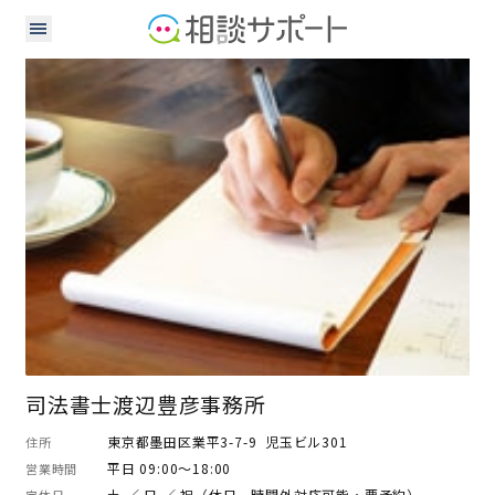
司法書士
司法書士渡辺豊彦事務所
東京都墨田区業平3-7-9 児玉ビル301
住所
平日 09:00～18:00
営業時間
土 ／ 日 ／ 祝（休日、時間外対応可能・要予約）
定休日