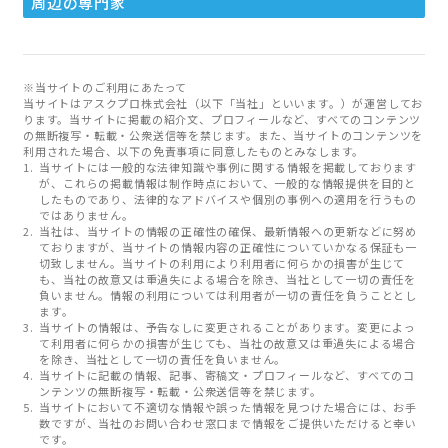
周辺の専門家
※当サイトのご利用にあたって
当サイトはアスクプロ株式会社（以下「当社」といいます。）が運営してお
ります。当サイトに掲載の紹介文、プロフィールなど、すべてのコンテンツ
の無断複写・転載・公衆送信等を禁じます。また、当サイトのコンテンツを
利用された場合、以下の免責事項に同意したものとみなします。
当サイトには一般的な法律知識や事例に関する情報を掲載しております
が、これらの掲載情報は制作時点において、一般的な情報提供を目的と
したものであり、法律的なアドバイスや個別の事例への適用を行うもの
ではありません。
当社は、当サイトの情報の正確性の確保、最新情報への更新などに努め
ておりますが、当サイトの情報内容の正確性についていかなる保証も一
切致しません。当サイトの利用により利用者に何らかの損害が生じて
も、当社の故意又は重過失による場合を除き、当社として一切の責任を
負いません。情報の利用については利用者が一切の責任を負うこととし
ます。
当サイトの情報は、予告なしに変更されることがあります。変更によっ
て利用者に何らかの損害が生じても、当社の故意又は重過失による場合
を除き、当社として一切の責任を負いません。
当サイトに記載の情報、記事、寄稿文・プロフィールなど、すべてのコ
ンテンツの無断複写・転載・公衆送信等を禁じます。
当サイトにおいて不適切な情報や誤った情報を見つけた場合には、お手
数ですが、当社のお問い合わせ窓口まで情報をご提供いただけると幸い
です。