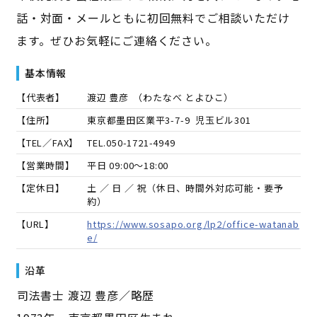
話・対面・メールともに初回無料でご相談いただけ
ます。ぜひお気軽にご連絡ください。
基本情報
【代表者】
渡辺 豊彦
（
わたなべ とよひこ
）
【住所】
東京都墨田区業平3-7-9 児玉ビル301
【TEL／FAX】
TEL.
050-1721-4949
【営業時間】
平日 09:00～18:00
【定休日】
土 ／ 日 ／ 祝（休日、時間外対応可能・要予
約）
【URL】
https://www.sosapo.org/lp2/office-watanab
e/
沿革
――司法書士 渡辺 豊彦／略歴――