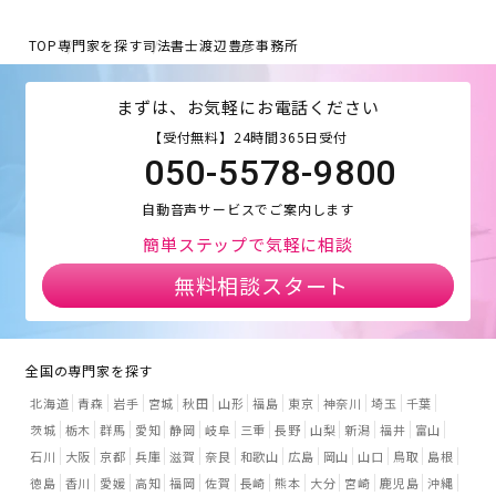
TOP
専門家を探す
司法書士渡辺豊彦事務所
まずは、お気軽にお電話ください
【受付無料】24時間365日受付
050-5578-9800
自動音声サービスでご案内します
簡単ステップで気軽に相談
無料相談スタート
全国の専門家を探す
北海道
青森
岩手
宮城
秋田
山形
福島
東京
神奈川
埼玉
千葉
茨城
栃木
群馬
愛知
静岡
岐阜
三重
長野
山梨
新潟
福井
富山
石川
大阪
京都
兵庫
滋賀
奈良
和歌山
広島
岡山
山口
鳥取
島根
徳島
香川
愛媛
高知
福岡
佐賀
長崎
熊本
大分
宮崎
鹿児島
沖縄