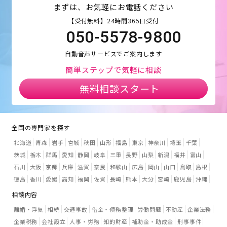
まずは、お気軽にお電話ください
【受付無料】24時間365日受付
050-5578-9800
自動音声サービスでご案内します
簡単ステップで気軽に相談
無料相談スタート
全国の専門家を探す
北海道
青森
岩手
宮城
秋田
山形
福島
東京
神奈川
埼玉
千葉
茨城
栃木
群馬
愛知
静岡
岐阜
三重
長野
山梨
新潟
福井
富山
石川
大阪
京都
兵庫
滋賀
奈良
和歌山
広島
岡山
山口
鳥取
島根
徳島
香川
愛媛
高知
福岡
佐賀
長崎
熊本
大分
宮崎
鹿児島
沖縄
相談内容
離婚・浮気
相続
交通事故
借金・債務整理
労働問題
不動産
企業法務
企業税務
会社設立
人事・労務
知的財産
補助金・助成金
刑事事件