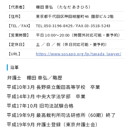
【代表者】
棚田 章弘
（
たなだ あきひろ
）
【住所】
東京都千代田区神田紺屋町46 園部ビル2階
【TEL／FAX】
TEL.
050-3196-8429
／FAX.
03-3518-5243
【営業時間】
平日 10:00～20:00（時間外対応可能・要予約）
【定休日】
土 ／ 日 ／ 祝（休日対応可能・要予約）
【URL】
https://www.sosapo.org/lp/tanada_lawyer/
沿革
――弁護士 棚田 章弘／略歴――
平成10年3月 長野県立飯田高等学校 卒業
平成14年3月 中央大学法学部 卒業
平成17年10月 旧司法試験合格
平成19年9月 最高裁判所司法研修所（60期）終了
平成19年9月 弁護士登録（東京弁護士会）