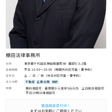
棚田法律事務所
東京都千代田区神田紺屋町46 園部ビル2階
住所
平日 10:00～20:00（時間外対応可能・要予約）
営業時間
土 ／ 日 ／ 祝（休日対応可能・要予約）
定休日
注力分野
不動産
企業法務
相続
特徴
無料相談可
最寄駅から徒歩5分以内
土日祝日相談可
平日19時以降相談可
電話相談受付中！
まずはお気軽にご相談ください