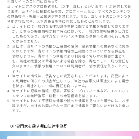
※当サイトのご利用にあたって
当サイトはアスクプロ株式会社（以下「当社」といいます。）が運営してお
ります。当サイトに掲載の紹介文、プロフィールなど、すべてのコンテンツ
の無断複写・転載・公衆送信等を禁じます。また、当サイトのコンテンツを
利用された場合、以下の免責事項に同意したものとみなします。
当サイトには一般的な法律知識や事例に関する情報を掲載しております
が、これらの掲載情報は制作時点において、一般的な情報提供を目的と
したものであり、法律的なアドバイスや個別の事例への適用を行うもの
ではありません。
当社は、当サイトの情報の正確性の確保、最新情報への更新などに努め
ておりますが、当サイトの情報内容の正確性についていかなる保証も一
切致しません。当サイトの利用により利用者に何らかの損害が生じて
も、当社の故意又は重過失による場合を除き、当社として一切の責任を
負いません。情報の利用については利用者が一切の責任を負うこととし
ます。
当サイトの情報は、予告なしに変更されることがあります。変更によっ
て利用者に何らかの損害が生じても、当社の故意又は重過失による場合
を除き、当社として一切の責任を負いません。
当サイトに記載の情報、記事、寄稿文・プロフィールなど、すべてのコ
ンテンツの無断複写・転載・公衆送信等を禁じます。
当サイトにおいて不適切な情報や誤った情報を見つけた場合には、お手
数ですが、当社のお問い合わせ窓口まで情報をご提供いただけると幸い
です。
TOP
専門家を探す
棚田法律事務所