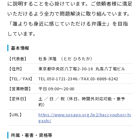
に説明することを心掛けています。ご依頼者様に満足
いただけるよう全力で問題解決に取り組んでいます。
「誰よりも身近に感じていただける弁護士」を目指
しています。
基本情報
【代表者】
杜多 洋隆
（
とだ ひろたか
）
【住所】
東京都中央区八丁堀2-30-16 丸高八丁堀ビル
【TEL／FAX】
TEL.
050-1721-2346
／FAX.
03-6869-6242
【営業時間】
平日 09:00～20:00
【定休日】
土 ／ 日 ／ 祝（休日、時間外対応可能・要予
約）
【URL】
https://www.sosapo.org/lp2/haccyoubori-hi
gashi/
所属・著書・資格等