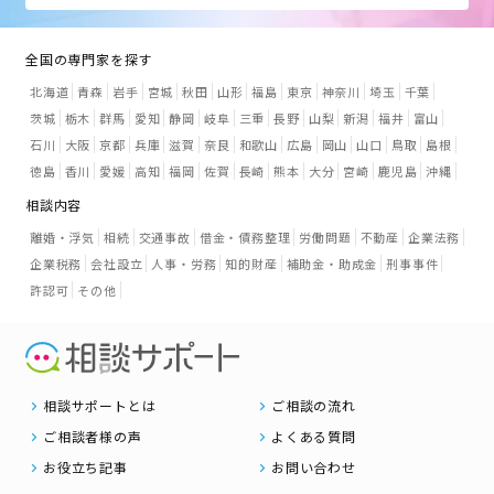
全国の専門家を探す
北海道
青森
岩手
宮城
秋田
山形
福島
東京
神奈川
埼玉
千葉
茨城
栃木
群馬
愛知
静岡
岐阜
三重
長野
山梨
新潟
福井
富山
石川
大阪
京都
兵庫
滋賀
奈良
和歌山
広島
岡山
山口
鳥取
島根
徳島
香川
愛媛
高知
福岡
佐賀
長崎
熊本
大分
宮崎
鹿児島
沖縄
相談内容
離婚・浮気
相続
交通事故
借金・債務整理
労働問題
不動産
企業法務
企業税務
会社設立
人事・労務
知的財産
補助金・助成金
刑事事件
許認可
その他
相談サポートとは
ご相談の流れ
ご相談者様の声
よくある質問
お役立ち記事
お問い合わせ