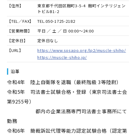
【住所】
東京都千代田区麹町3-5-4 麹町インテリジェン
トビルB1-2
【TEL／FAX】
TEL.
050-1725-2182
【営業時間】
平日 ／ 土 ／ 日 00:00～24:00
【定休日】
定休日なし
【URL】
https://www.sosapo.org/lp2/muscle-shiho/
https://muscle-shiho.jp/
沿革
令和4年 陸上自衛隊を退職（最終階級 3等陸尉）
令和5年 司法書士試験合格・登録（東京司法書士会
第9255号）
都内の企業法務専門司法書士事務所にて
勤務
令和6年 簡裁訴訟代理等能力認定試験合格（認定第