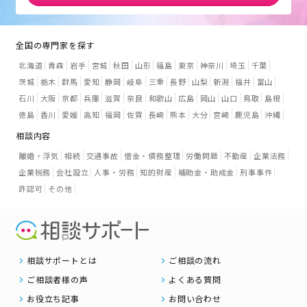
全国の専門家を探す
北海道
青森
岩手
宮城
秋田
山形
福島
東京
神奈川
埼玉
千葉
茨城
栃木
群馬
愛知
静岡
岐阜
三重
長野
山梨
新潟
福井
富山
石川
大阪
京都
兵庫
滋賀
奈良
和歌山
広島
岡山
山口
鳥取
島根
徳島
香川
愛媛
高知
福岡
佐賀
長崎
熊本
大分
宮崎
鹿児島
沖縄
相談内容
離婚・浮気
相続
交通事故
借金・債務整理
労働問題
不動産
企業法務
企業税務
会社設立
人事・労務
知的財産
補助金・助成金
刑事事件
許認可
その他
相談サポートとは
ご相談の流れ
ご相談者様の声
よくある質問
お役立ち記事
お問い合わせ