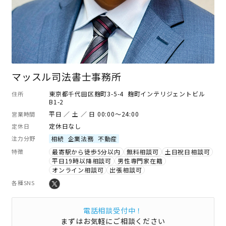
マッスル司法書士事務所
東京都千代田区麹町3-5-4 麹町インテリジェントビル
住所
B1-2
平日 ／ 土 ／ 日 00:00～24:00
営業時間
定休日なし
定休日
注力分野
相続
企業法務
不動産
特徴
最寄駅から徒歩5分以内
無料相談可
土日祝日相談可
平日19時以降相談可
男性専門家在籍
オンライン相談可
出張相談可
各種SNS
電話相談受付中！
まずはお気軽にご相談ください