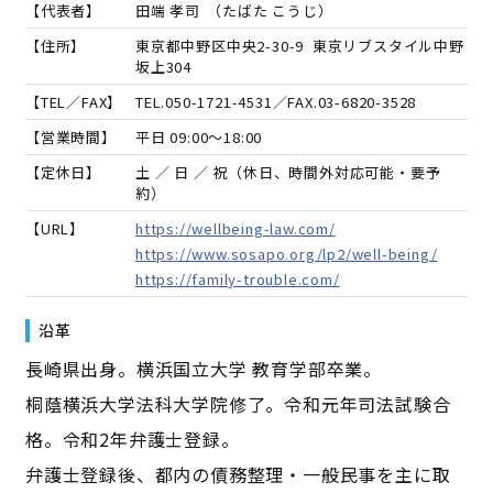
【代表者】
田端 孝司
（
たばた こうじ
）
【住所】
東京都中野区中央2-30-9 東京リブスタイル中野
坂上304
【TEL／FAX】
TEL.
050-1721-4531
／FAX.
03-6820-3528
【営業時間】
平日 09:00～18:00
【定休日】
土 ／ 日 ／ 祝（休日、時間外対応可能・要予
約）
【URL】
https://wellbeing-law.com/
https://www.sosapo.org/lp2/well-being/
https://family-trouble.com/
沿革
長崎県出身。横浜国立大学 教育学部卒業。
桐蔭横浜大学法科大学院修了。令和元年司法試験合
格。令和2年弁護士登録。
弁護士登録後、都内の債務整理・一般民事を主に取