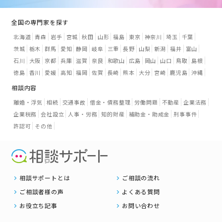
全国の専門家を探す
北海道
青森
岩手
宮城
秋田
山形
福島
東京
神奈川
埼玉
千葉
茨城
栃木
群馬
愛知
静岡
岐阜
三重
長野
山梨
新潟
福井
富山
石川
大阪
京都
兵庫
滋賀
奈良
和歌山
広島
岡山
山口
鳥取
島根
徳島
香川
愛媛
高知
福岡
佐賀
長崎
熊本
大分
宮崎
鹿児島
沖縄
相談内容
離婚・浮気
相続
交通事故
借金・債務整理
労働問題
不動産
企業法務
企業税務
会社設立
人事・労務
知的財産
補助金・助成金
刑事事件
許認可
その他
相談サポートとは
ご相談の流れ
ご相談者様の声
よくある質問
お役立ち記事
お問い合わせ