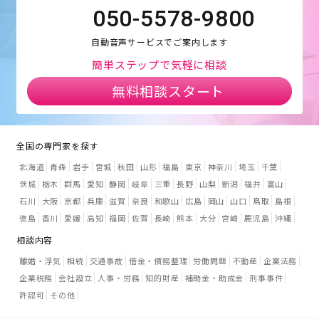
050-5578-9800
自動音声サービスでご案内します
簡単ステップで気軽に相談
無料相談スタート
全国の専門家を探す
北海道
青森
岩手
宮城
秋田
山形
福島
東京
神奈川
埼玉
千葉
茨城
栃木
群馬
愛知
静岡
岐阜
三重
長野
山梨
新潟
福井
富山
石川
大阪
京都
兵庫
滋賀
奈良
和歌山
広島
岡山
山口
鳥取
島根
徳島
香川
愛媛
高知
福岡
佐賀
長崎
熊本
大分
宮崎
鹿児島
沖縄
相談内容
離婚・浮気
相続
交通事故
借金・債務整理
労働問題
不動産
企業法務
企業税務
会社設立
人事・労務
知的財産
補助金・助成金
刑事事件
許認可
その他