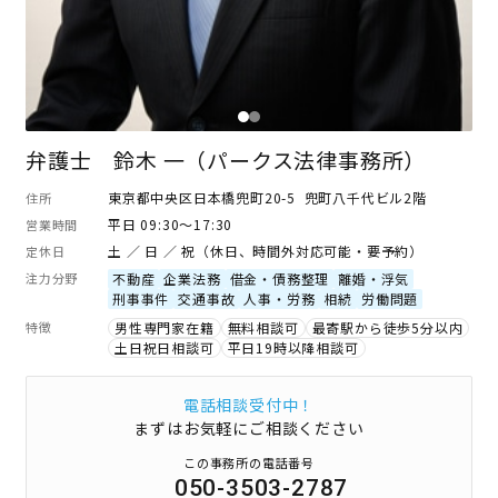
弁護士 鈴木 一（パークス法律事務所）
東京都中央区日本橋兜町20-5 兜町八千代ビル2階
住所
平日 09:30～17:30
営業時間
土 ／ 日 ／ 祝（休日、時間外対応可能・要予約）
定休日
注力分野
不動産
企業法務
借金・債務整理
離婚・浮気
刑事事件
交通事故
人事・労務
相続
労働問題
特徴
男性専門家在籍
無料相談可
最寄駅から徒歩5分以内
土日祝日相談可
平日19時以降相談可
電話相談受付中！
まずはお気軽にご相談ください
この事務所の電話番号
050-3503-2787