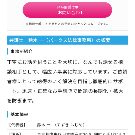
24時間受付中
お問い合わせ
※相談サポートを見たとお伝えいただくとスムーズです。
弁護士 鈴木 一（パークス法律事務所）
の概要
事務所紹介
丁寧にお話を伺うことを大切に、なんでも話せる相
談相手として、幅広い事案に対応しています。ご依頼
者様にとって納得のいく解決を目指し徹底的にサポ
ート。迅速・正確なお手続きで問題の長期化・拡大
を防ぎます。
基本情報
【代表者】
鈴木 一
（
すずき はじめ
）
【住所】
東京都中央区日本橋兜町20-5 兜町八千代ビル2