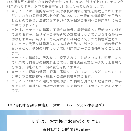
の無断複写・転載・公衆送信等を禁じます。また、当サイトのコンテンツを
利用された場合、以下の免責事項に同意したものとみなします。
当サイトには一般的な法律知識や事例に関する情報を掲載しております
が、これらの掲載情報は制作時点において、一般的な情報提供を目的と
したものであり、法律的なアドバイスや個別の事例への適用を行うもの
ではありません。
当社は、当サイトの情報の正確性の確保、最新情報への更新などに努め
ておりますが、当サイトの情報内容の正確性についていかなる保証も一
切致しません。当サイトの利用により利用者に何らかの損害が生じて
も、当社の故意又は重過失による場合を除き、当社として一切の責任を
負いません。情報の利用については利用者が一切の責任を負うこととし
ます。
当サイトの情報は、予告なしに変更されることがあります。変更によっ
て利用者に何らかの損害が生じても、当社の故意又は重過失による場合
を除き、当社として一切の責任を負いません。
当サイトに記載の情報、記事、寄稿文・プロフィールなど、すべてのコ
ンテンツの無断複写・転載・公衆送信等を禁じます。
当サイトにおいて不適切な情報や誤った情報を見つけた場合には、お手
数ですが、当社のお問い合わせ窓口まで情報をご提供いただけると幸い
です。
TOP
専門家を探す
弁護士 鈴木 一（パークス法律事務所）
まずは、お気軽にお電話ください
【受付無料】24時間365日受付