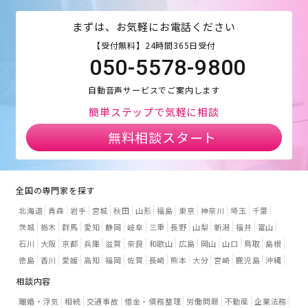
まずは、お気軽にお電話ください
【受付無料】24時間365日受付
050-5578-9800
自動音声サービスでご案内します
簡単ステップで気軽に相談
無料相談スタート
全国の専門家を探す
北海道
青森
岩手
宮城
秋田
山形
福島
東京
神奈川
埼玉
千葉
茨城
栃木
群馬
愛知
静岡
岐阜
三重
長野
山梨
新潟
福井
富山
石川
大阪
京都
兵庫
滋賀
奈良
和歌山
広島
岡山
山口
鳥取
島根
徳島
香川
愛媛
高知
福岡
佐賀
長崎
熊本
大分
宮崎
鹿児島
沖縄
相談内容
離婚・浮気
相続
交通事故
借金・債務整理
労働問題
不動産
企業法務