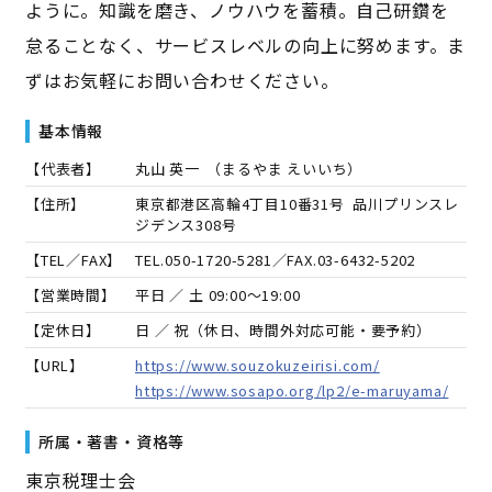
ように。知識を磨き、ノウハウを蓄積。自己研鑽を
怠ることなく、サービスレベルの向上に努めます。ま
ずはお気軽にお問い合わせください。
基本情報
【代表者】
丸山 英一
（
まるやま えいいち
）
【住所】
東京都港区高輪4丁目10番31号 品川プリンスレ
ジデンス308号
【TEL／FAX】
TEL.
050-1720-5281
／FAX.
03-6432-5202
【営業時間】
平日 ／ 土 09:00～19:00
【定休日】
日 ／ 祝（休日、時間外対応可能・要予約）
【URL】
https://www.souzokuzeirisi.com/
https://www.sosapo.org/lp2/e-maruyama/
所属・著書・資格等
東京税理士会