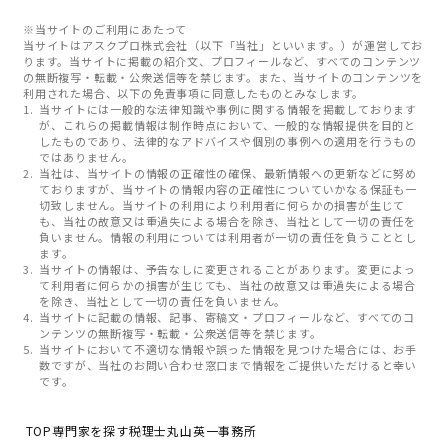
※当サイトのご利用にあたって
当サイトはアスクプロ株式会社（以下「当社」といいます。）が運営してお
ります。当サイトに掲載の紹介文、プロフィールなど、すべてのコンテンツ
の無断複写・転載・公衆送信等を禁じます。また、当サイトのコンテンツを
利用された場合、以下の免責事項に同意したものとみなします。
当サイトには一般的な法律知識や事例に関する情報を掲載しております
が、これらの掲載情報は制作時点において、一般的な情報提供を目的と
したものであり、法律的なアドバイスや個別の事例への適用を行うもの
ではありません。
当社は、当サイトの情報の正確性の確保、最新情報への更新などに努め
ておりますが、当サイトの情報内容の正確性についていかなる保証も一
切致しません。当サイトの利用により利用者に何らかの損害が生じて
も、当社の故意又は重過失による場合を除き、当社として一切の責任を
負いません。情報の利用については利用者が一切の責任を負うこととし
ます。
当サイトの情報は、予告なしに変更されることがあります。変更によっ
て利用者に何らかの損害が生じても、当社の故意又は重過失による場合
を除き、当社として一切の責任を負いません。
当サイトに記載の情報、記事、寄稿文・プロフィールなど、すべてのコ
ンテンツの無断複写・転載・公衆送信等を禁じます。
当サイトにおいて不適切な情報や誤った情報を見つけた場合には、お手
数ですが、当社のお問い合わせ窓口まで情報をご提供いただけると幸い
です。
TOP
専門家を探す
税理士丸山英一事務所