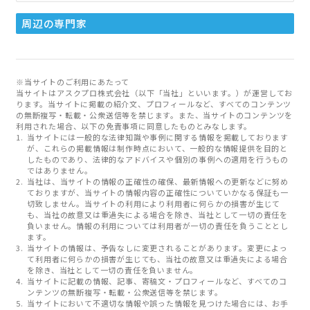
周辺の専門家
※当サイトのご利用にあたって
当サイトはアスクプロ株式会社（以下「当社」といいます。）が運営してお
ります。当サイトに掲載の紹介文、プロフィールなど、すべてのコンテンツ
の無断複写・転載・公衆送信等を禁じます。また、当サイトのコンテンツを
利用された場合、以下の免責事項に同意したものとみなします。
当サイトには一般的な法律知識や事例に関する情報を掲載しております
が、これらの掲載情報は制作時点において、一般的な情報提供を目的と
したものであり、法律的なアドバイスや個別の事例への適用を行うもの
ではありません。
当社は、当サイトの情報の正確性の確保、最新情報への更新などに努め
ておりますが、当サイトの情報内容の正確性についていかなる保証も一
切致しません。当サイトの利用により利用者に何らかの損害が生じて
も、当社の故意又は重過失による場合を除き、当社として一切の責任を
負いません。情報の利用については利用者が一切の責任を負うこととし
ます。
当サイトの情報は、予告なしに変更されることがあります。変更によっ
て利用者に何らかの損害が生じても、当社の故意又は重過失による場合
を除き、当社として一切の責任を負いません。
当サイトに記載の情報、記事、寄稿文・プロフィールなど、すべてのコ
ンテンツの無断複写・転載・公衆送信等を禁じます。
当サイトにおいて不適切な情報や誤った情報を見つけた場合には、お手