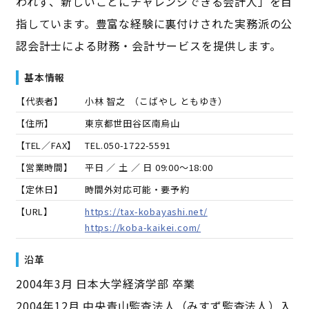
われず、新しいことにチャレンジできる会計人」を目
指しています。豊富な経験に裏付けされた実務派の公
認会計士による財務・会計サービスを提供します。
基本情報
【代表者】
小林 智之
（
こばやし ともゆき
）
【住所】
東京都世田谷区南烏山
【TEL／FAX】
TEL.
050-1722-5591
【営業時間】
平日 ／ 土 ／ 日 09:00～18:00
【定休日】
時間外対応可能・要予約
【URL】
https://tax-kobayashi.net/
https://koba-kaikei.com/
沿革
2004年3月 日本大学経済学部 卒業
2004年12月 中央青山監査法人（みすず監査法人）入