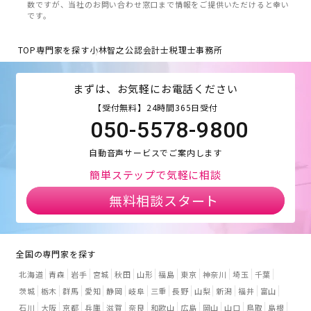
数ですが、当社のお問い合わせ窓口まで情報をご提供いただけると幸い
です。
TOP
専門家を探す
小林智之公認会計士税理士事務所
まずは、お気軽にお電話ください
【受付無料】24時間365日受付
050-5578-9800
自動音声サービスでご案内します
簡単ステップで気軽に相談
無料相談スタート
全国の専門家を探す
北海道
青森
岩手
宮城
秋田
山形
福島
東京
神奈川
埼玉
千葉
茨城
栃木
群馬
愛知
静岡
岐阜
三重
長野
山梨
新潟
福井
富山
石川
大阪
京都
兵庫
滋賀
奈良
和歌山
広島
岡山
山口
鳥取
島根