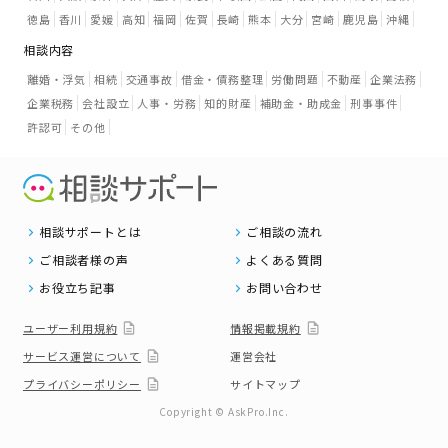
徳島
香川
愛媛
高知
福岡
佐賀
長崎
熊本
大分
宮崎
鹿児島
沖縄
相談内容
離婚・浮気
相続
交通事故
借金・債務整理
労働問題
不動産
企業法務
企業税務
会社設立
人事・労務
知的財産
補助金・助成金
刑事事件
許認可
その他
相談サポートとは
ご相談の流れ
ご相談者様の声
よくある質問
お役立ち記事
お問い合わせ
ユーザー利用規約
情報掲載規約
サービス運営について
運営会社
プライバシーポリシー
サイトマップ
Copyright © AskPro.Inc.