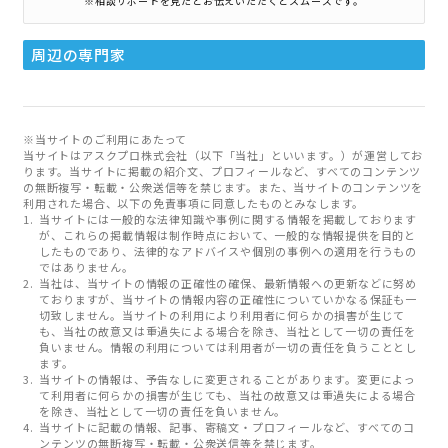
※相談サポートを見たとお伝えいただくとスムーズです。
周辺の専門家
※当サイトのご利用にあたって
当サイトはアスクプロ株式会社（以下「当社」といいます。）が運営してお
ります。当サイトに掲載の紹介文、プロフィールなど、すべてのコンテンツ
の無断複写・転載・公衆送信等を禁じます。また、当サイトのコンテンツを
利用された場合、以下の免責事項に同意したものとみなします。
当サイトには一般的な法律知識や事例に関する情報を掲載しております
が、これらの掲載情報は制作時点において、一般的な情報提供を目的と
したものであり、法律的なアドバイスや個別の事例への適用を行うもの
ではありません。
当社は、当サイトの情報の正確性の確保、最新情報への更新などに努め
ておりますが、当サイトの情報内容の正確性についていかなる保証も一
切致しません。当サイトの利用により利用者に何らかの損害が生じて
も、当社の故意又は重過失による場合を除き、当社として一切の責任を
負いません。情報の利用については利用者が一切の責任を負うこととし
ます。
当サイトの情報は、予告なしに変更されることがあります。変更によっ
て利用者に何らかの損害が生じても、当社の故意又は重過失による場合
を除き、当社として一切の責任を負いません。
当サイトに記載の情報、記事、寄稿文・プロフィールなど、すべてのコ
ンテンツの無断複写・転載・公衆送信等を禁じます。