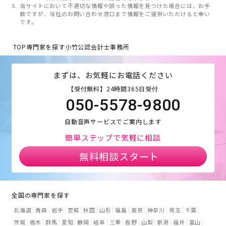
当サイトにおいて不適切な情報や誤った情報を見つけた場合には、お手
数ですが、当社のお問い合わせ窓口まで情報をご提供いただけると幸い
です。
TOP
専門家を探す
小竹公認会計士事務所
まずは、お気軽にお電話ください
【受付無料】24時間365日受付
050-5578-9800
自動音声サービスでご案内します
簡単ステップで気軽に相談
無料相談スタート
全国の専門家を探す
北海道
青森
岩手
宮城
秋田
山形
福島
東京
神奈川
埼玉
千葉
茨城
栃木
群馬
愛知
静岡
岐阜
三重
長野
山梨
新潟
福井
富山