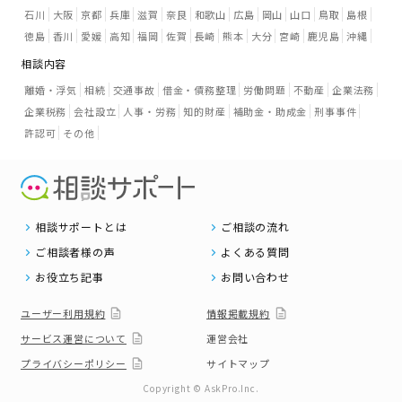
石川
大阪
京都
兵庫
滋賀
奈良
和歌山
広島
岡山
山口
鳥取
島根
徳島
香川
愛媛
高知
福岡
佐賀
長崎
熊本
大分
宮崎
鹿児島
沖縄
相談内容
離婚・浮気
相続
交通事故
借金・債務整理
労働問題
不動産
企業法務
企業税務
会社設立
人事・労務
知的財産
補助金・助成金
刑事事件
許認可
その他
相談サポートとは
ご相談の流れ
ご相談者様の声
よくある質問
お役立ち記事
お問い合わせ
ユーザー利用規約
情報掲載規約
サービス運営について
運営会社
プライバシーポリシー
サイトマップ
Copyright © AskPro.Inc.