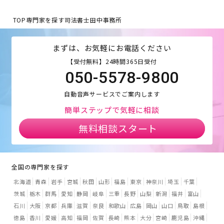
TOP
専門家を探す
司法書士田中事務所
まずは、お気軽にお電話ください
【受付無料】24時間365日受付
050-5578-9800
自動音声サービスでご案内します
簡単ステップで気軽に相談
無料相談スタート
全国の専門家を探す
北海道
青森
岩手
宮城
秋田
山形
福島
東京
神奈川
埼玉
千葉
茨城
栃木
群馬
愛知
静岡
岐阜
三重
長野
山梨
新潟
福井
富山
石川
大阪
京都
兵庫
滋賀
奈良
和歌山
広島
岡山
山口
鳥取
島根
徳島
香川
愛媛
高知
福岡
佐賀
長崎
熊本
大分
宮崎
鹿児島
沖縄