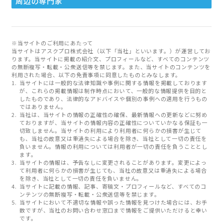
周辺の専門家
※当サイトのご利用にあたって
当サイトはアスクプロ株式会社（以下「当社」といいます。）が運営してお
ります。当サイトに掲載の紹介文、プロフィールなど、すべてのコンテンツ
の無断複写・転載・公衆送信等を禁じます。また、当サイトのコンテンツを
利用された場合、以下の免責事項に同意したものとみなします。
当サイトには一般的な法律知識や事例に関する情報を掲載しております
が、これらの掲載情報は制作時点において、一般的な情報提供を目的と
したものであり、法律的なアドバイスや個別の事例への適用を行うもの
ではありません。
当社は、当サイトの情報の正確性の確保、最新情報への更新などに努め
ておりますが、当サイトの情報内容の正確性についていかなる保証も一
切致しません。当サイトの利用により利用者に何らかの損害が生じて
も、当社の故意又は重過失による場合を除き、当社として一切の責任を
負いません。情報の利用については利用者が一切の責任を負うこととし
ます。
当サイトの情報は、予告なしに変更されることがあります。変更によっ
て利用者に何らかの損害が生じても、当社の故意又は重過失による場合
を除き、当社として一切の責任を負いません。
当サイトに記載の情報、記事、寄稿文・プロフィールなど、すべてのコ
ンテンツの無断複写・転載・公衆送信等を禁じます。
当サイトにおいて不適切な情報や誤った情報を見つけた場合には、お手
数ですが、当社のお問い合わせ窓口まで情報をご提供いただけると幸い
です。