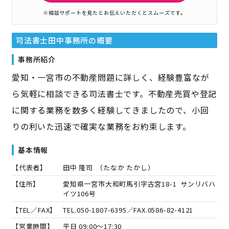
※相談サポートを見たとお伝えいただくとスムーズです。
司法書士田中事務所
の概要
事務所紹介
愛知・一宮市の不動産問題に詳しく、経験豊富なが
ら気軽に相談できる司法書士です。不動産売買や登記
に関する業務を数多く経験してきましたので、小回
りの利いた迅速で確実な業務をお約束します。
基本情報
【代表者】
田中 隆司
（
たなか たかし
）
【住所】
愛知県一宮市大和町馬引字古宮18-1 サンリバハ
イツ106号
【TEL／FAX】
TEL.
050-1807-6395
／FAX.
0586-82-4121
【営業時間】
平日 09:00～17:30