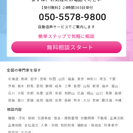
【受付無料】24時間365日受付
050-5578-9800
自動音声サービスでご案内します
簡単ステップで気軽に相談
無料相談スタート
全国の専門家を探す
北海道
青森
岩手
宮城
秋田
山形
福島
東京
神奈川
埼玉
千葉
茨城
栃木
群馬
愛知
静岡
岐阜
三重
長野
山梨
新潟
福井
富山
石川
大阪
京都
兵庫
滋賀
奈良
和歌山
広島
岡山
山口
鳥取
島根
徳島
香川
愛媛
高知
福岡
佐賀
長崎
熊本
大分
宮崎
鹿児島
沖縄
相談内容
離婚・浮気
相続
交通事故
借金・債務整理
労働問題
不動産
企業法務
企業税務
会社設立
人事・労務
知的財産
補助金・助成金
刑事事件
許認可
その他