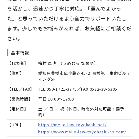
を活かし、迅速かつ丁寧に対応。「選んでよかっ
た」と思っていただけるよう全力でサポートいたし
ます。少しでもお悩みがあれば、お気軽にご相談くだ
さい。
基本情報
【代表者】
梅村 直也
（
うめむら なおや
）
【住所】
愛知県豊橋市広小路3-45-2 豊橋第一生命ビルデ
ィング5F
【TEL／FAX】
TEL.
050-1721-3775
／FAX.
0532-39-6305
【営業時間】
平日 10:00～17:00
【定休日】
土 ／ 日 ／ 祝（休日、時間外対応可能・要予
約）
【URL】
https://meijo-law-toyohashi.net/
https://www.meijo-law-toyohashi-hp.com/