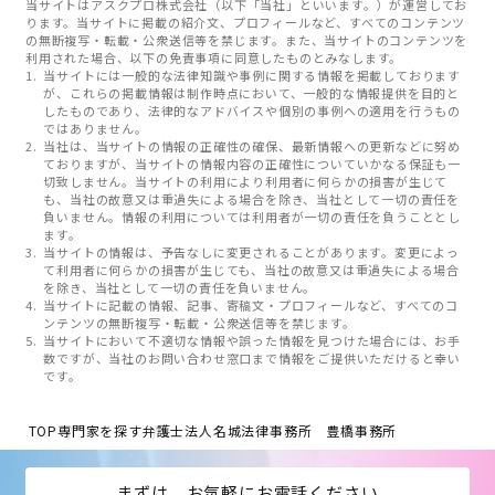
当サイトはアスクプロ株式会社（以下「当社」といいます。）が運営してお
ります。当サイトに掲載の紹介文、プロフィールなど、すべてのコンテンツ
の無断複写・転載・公衆送信等を禁じます。また、当サイトのコンテンツを
利用された場合、以下の免責事項に同意したものとみなします。
当サイトには一般的な法律知識や事例に関する情報を掲載しております
が、これらの掲載情報は制作時点において、一般的な情報提供を目的と
したものであり、法律的なアドバイスや個別の事例への適用を行うもの
ではありません。
当社は、当サイトの情報の正確性の確保、最新情報への更新などに努め
ておりますが、当サイトの情報内容の正確性についていかなる保証も一
切致しません。当サイトの利用により利用者に何らかの損害が生じて
も、当社の故意又は重過失による場合を除き、当社として一切の責任を
負いません。情報の利用については利用者が一切の責任を負うこととし
ます。
当サイトの情報は、予告なしに変更されることがあります。変更によっ
て利用者に何らかの損害が生じても、当社の故意又は重過失による場合
を除き、当社として一切の責任を負いません。
当サイトに記載の情報、記事、寄稿文・プロフィールなど、すべてのコ
ンテンツの無断複写・転載・公衆送信等を禁じます。
当サイトにおいて不適切な情報や誤った情報を見つけた場合には、お手
数ですが、当社のお問い合わせ窓口まで情報をご提供いただけると幸い
です。
TOP
専門家を探す
弁護士法人名城法律事務所 豊橋事務所
まずは、お気軽にお電話ください