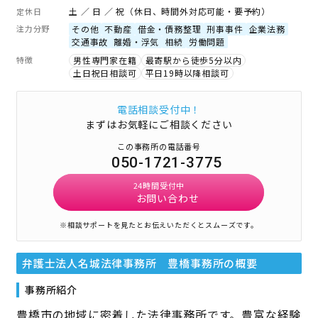
土 ／ 日 ／ 祝（休日、時間外対応可能・要予約）
定休日
注力分野
その他
不動産
借金・債務整理
刑事事件
企業法務
交通事故
離婚・浮気
相続
労働問題
特徴
男性専門家在籍
最寄駅から徒歩5分以内
土日祝日相談可
平日19時以降相談可
電話相談受付中！
まずはお気軽にご相談ください
この事務所の電話番号
050-1721-3775
24時間受付中
お問い合わせ
※相談サポートを見たとお伝えいただくとスムーズです。
弁護士法人名城法律事務所 豊橋事務所
の概要
事務所紹介
豊橋市の地域に密着した法律事務所です。豊富な経験