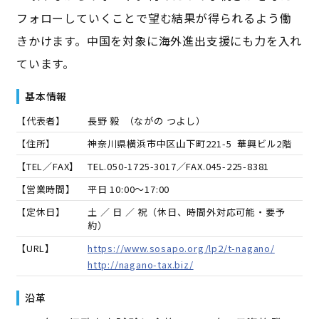
フォローしていくことで望む結果が得られるよう働
きかけます。中国を対象に海外進出支援にも力を入れ
ています。
基本情報
【代表者】
長野 毅
（
ながの つよし
）
【住所】
神奈川県横浜市中区山下町221-5 華興ビル2階
【TEL／FAX】
TEL.
050-1725-3017
／FAX.
045-225-8381
【営業時間】
平日 10:00～17:00
【定休日】
土 ／ 日 ／ 祝（休日、時間外対応可能・要予
約）
【URL】
https://www.sosapo.org/lp2/t-nagano/
http://nagano-tax.biz/
沿革