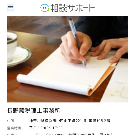
税理士
社会保険労務士
長野毅税理士事務所
神奈川県横浜市中区山下町221-5 華興ビル2階
住所
平日 10:00～17:00
営業時間
土 ／ 日 ／ 祝（休日、時間外対応可能・要予約）
定休日