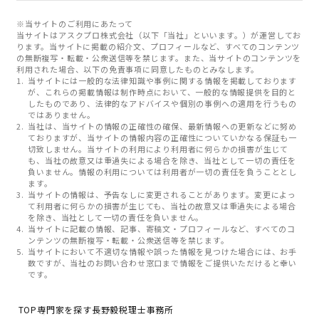
※当サイトのご利用にあたって
当サイトはアスクプロ株式会社（以下「当社」といいます。）が運営してお
ります。当サイトに掲載の紹介文、プロフィールなど、すべてのコンテンツ
の無断複写・転載・公衆送信等を禁じます。また、当サイトのコンテンツを
利用された場合、以下の免責事項に同意したものとみなします。
当サイトには一般的な法律知識や事例に関する情報を掲載しております
が、これらの掲載情報は制作時点において、一般的な情報提供を目的と
したものであり、法律的なアドバイスや個別の事例への適用を行うもの
ではありません。
当社は、当サイトの情報の正確性の確保、最新情報への更新などに努め
ておりますが、当サイトの情報内容の正確性についていかなる保証も一
切致しません。当サイトの利用により利用者に何らかの損害が生じて
も、当社の故意又は重過失による場合を除き、当社として一切の責任を
負いません。情報の利用については利用者が一切の責任を負うこととし
ます。
当サイトの情報は、予告なしに変更されることがあります。変更によっ
て利用者に何らかの損害が生じても、当社の故意又は重過失による場合
を除き、当社として一切の責任を負いません。
当サイトに記載の情報、記事、寄稿文・プロフィールなど、すべてのコ
ンテンツの無断複写・転載・公衆送信等を禁じます。
当サイトにおいて不適切な情報や誤った情報を見つけた場合には、お手
数ですが、当社のお問い合わせ窓口まで情報をご提供いただけると幸い
です。
TOP
専門家を探す
長野毅税理士事務所