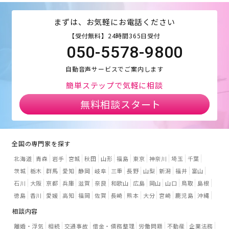
まずは、お気軽にお電話ください
【受付無料】24時間365日受付
050-5578-9800
自動音声サービスでご案内します
簡単ステップで気軽に相談
無料相談スタート
全国の専門家を探す
北海道
青森
岩手
宮城
秋田
山形
福島
東京
神奈川
埼玉
千葉
茨城
栃木
群馬
愛知
静岡
岐阜
三重
長野
山梨
新潟
福井
富山
石川
大阪
京都
兵庫
滋賀
奈良
和歌山
広島
岡山
山口
鳥取
島根
徳島
香川
愛媛
高知
福岡
佐賀
長崎
熊本
大分
宮崎
鹿児島
沖縄
相談内容
離婚・浮気
相続
交通事故
借金・債務整理
労働問題
不動産
企業法務