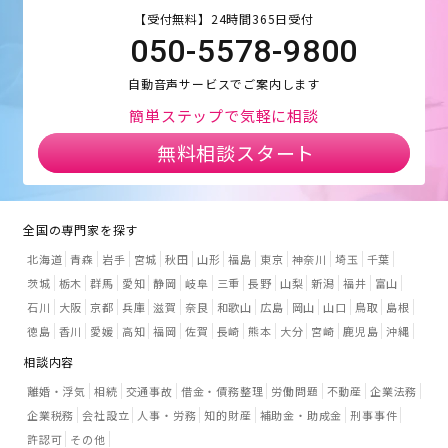
【受付無料】24時間365日受付
050-5578-9800
自動音声サービスでご案内します
簡単ステップで気軽に相談
無料相談スタート
全国の専門家を探す
北海道
青森
岩手
宮城
秋田
山形
福島
東京
神奈川
埼玉
千葉
茨城
栃木
群馬
愛知
静岡
岐阜
三重
長野
山梨
新潟
福井
富山
石川
大阪
京都
兵庫
滋賀
奈良
和歌山
広島
岡山
山口
鳥取
島根
徳島
香川
愛媛
高知
福岡
佐賀
長崎
熊本
大分
宮崎
鹿児島
沖縄
相談内容
離婚・浮気
相続
交通事故
借金・債務整理
労働問題
不動産
企業法務
企業税務
会社設立
人事・労務
知的財産
補助金・助成金
刑事事件
許認可
その他