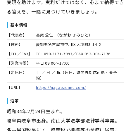
実現を助けます。実利だけではなく、心まで納得でき
る答えを、一緒に見つけていきましょう。
基本情報
【代表者】
長尾 公仁
（
ながお きみひと
）
【住所】
愛知県名古屋市中川区大塩町3-14-2
【TEL／FAX】
TEL.
050-3171-7993
／FAX.
052-304-7176
【営業時間】
平日 09:00～17:00
【定休日】
土 ／ 日 ／ 祝（休日、時間外対応可能・要予
約）
【URL】
https://nagaozeimu.com/
沿革
昭和34年2月24日生まれ。
岐阜県岐阜市出身。南山大学法学部法律学科卒業。
名古屋国税局にて、資産税で相続等の業務に従事し