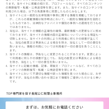
ります。当サイトに掲載の紹介文、プロフィールなど、すべてのコンテンツ
の無断複写・転載・公衆送信等を禁じます。また、当サイトのコンテンツを
利用された場合、以下の免責事項に同意したものとみなします。
当サイトには一般的な法律知識や事例に関する情報を掲載しております
が、これらの掲載情報は制作時点において、一般的な情報提供を目的と
したものであり、法律的なアドバイスや個別の事例への適用を行うもの
ではありません。
当社は、当サイトの情報の正確性の確保、最新情報への更新などに努め
ておりますが、当サイトの情報内容の正確性についていかなる保証も一
切致しません。当サイトの利用により利用者に何らかの損害が生じて
も、当社の故意又は重過失による場合を除き、当社として一切の責任を
負いません。情報の利用については利用者が一切の責任を負うこととし
ます。
当サイトの情報は、予告なしに変更されることがあります。変更によっ
て利用者に何らかの損害が生じても、当社の故意又は重過失による場合
を除き、当社として一切の責任を負いません。
当サイトに記載の情報、記事、寄稿文・プロフィールなど、すべてのコ
ンテンツの無断複写・転載・公衆送信等を禁じます。
当サイトにおいて不適切な情報や誤った情報を見つけた場合には、お手
数ですが、当社のお問い合わせ窓口まで情報をご提供いただけると幸い
です。
TOP
専門家を探す
長尾公仁税理士事務所
まずは、お気軽にお電話ください