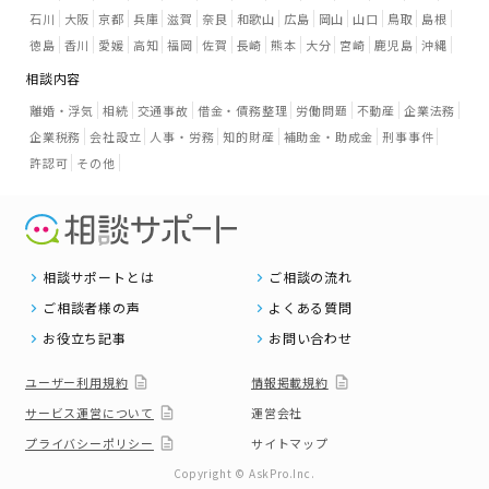
石川
大阪
京都
兵庫
滋賀
奈良
和歌山
広島
岡山
山口
鳥取
島根
徳島
香川
愛媛
高知
福岡
佐賀
長崎
熊本
大分
宮崎
鹿児島
沖縄
相談内容
離婚・浮気
相続
交通事故
借金・債務整理
労働問題
不動産
企業法務
企業税務
会社設立
人事・労務
知的財産
補助金・助成金
刑事事件
許認可
その他
相談サポートとは
ご相談の流れ
ご相談者様の声
よくある質問
お役立ち記事
お問い合わせ
ユーザー利用規約
情報掲載規約
サービス運営について
運営会社
プライバシーポリシー
サイトマップ
Copyright © AskPro.Inc.