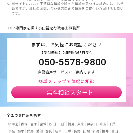
当サイトにおいて不適切な情報や誤った情報を見つけた場合には、お手
数ですが、当社のお問い合わせ窓口まで情報をご提供いただけると幸い
です。
TOP
専門家を探す
小田裕之行政書士事務所
まずは、お気軽にお電話ください
【受付無料】24時間365日受付
050-5578-9800
自動音声サービスでご案内します
簡単ステップで気軽に相談
無料相談スタート
全国の専門家を探す
北海道
青森
岩手
宮城
秋田
山形
福島
東京
神奈川
埼玉
千葉
茨城
栃木
群馬
愛知
静岡
岐阜
三重
長野
山梨
新潟
福井
富山