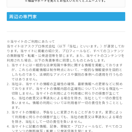
※相談サポートを見たとお伝えいただくとスムーズです。
周辺の専門家
※当サイトのご利用にあたって
当サイトはアスクプロ株式会社（以下「当社」といいます。）が運営してお
ります。当サイトに掲載の紹介文、プロフィールなど、すべてのコンテンツ
の無断複写・転載・公衆送信等を禁じます。また、当サイトのコンテンツを
利用された場合、以下の免責事項に同意したものとみなします。
当サイトには一般的な法律知識や事例に関する情報を掲載しております
が、これらの掲載情報は制作時点において、一般的な情報提供を目的と
したものであり、法律的なアドバイスや個別の事例への適用を行うもの
ではありません。
当社は、当サイトの情報の正確性の確保、最新情報への更新などに努め
ておりますが、当サイトの情報内容の正確性についていかなる保証も一
切致しません。当サイトの利用により利用者に何らかの損害が生じて
も、当社の故意又は重過失による場合を除き、当社として一切の責任を
負いません。情報の利用については利用者が一切の責任を負うこととし
ます。
当サイトの情報は、予告なしに変更されることがあります。変更によっ
て利用者に何らかの損害が生じても、当社の故意又は重過失による場合
を除き、当社として一切の責任を負いません。
当サイトに記載の情報、記事、寄稿文・プロフィールなど、すべてのコ
ンテンツの無断複写・転載・公衆送信等を禁じます。