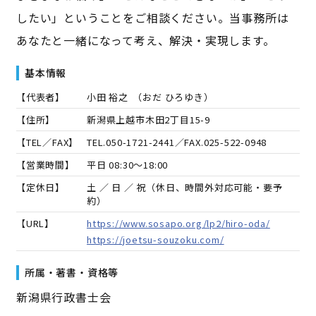
したい」ということをご相談ください。当事務所は
あなたと一緒になって考え、解決・実現します。
基本情報
【代表者】
小田 裕之
（
おだ ひろゆき
）
【住所】
新潟県上越市木田2丁目15-9
【TEL／FAX】
TEL.
050-1721-2441
／FAX.
025-522-0948
【営業時間】
平日 08:30～18:00
【定休日】
土 ／ 日 ／ 祝（休日、時間外対応可能・要予
約）
【URL】
https://www.sosapo.org/lp2/hiro-oda/
https://joetsu-souzoku.com/
所属・著書・資格等
新潟県行政書士会