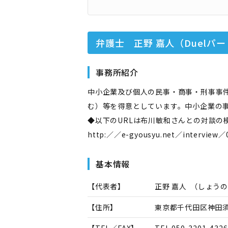
弁護士 正野 嘉人（Duelパ
事務所紹介
中小企業及び個人の民事・商事・刑事事
む）等を得意としています。中小企業の
◆以下のURLは布川敏和さんとの対談の
http:／／e-gyousyu.net／interview
基本情報
【代表者】
正野 嘉人
（
しょうの
【住所】
東京都千代田区神田須田