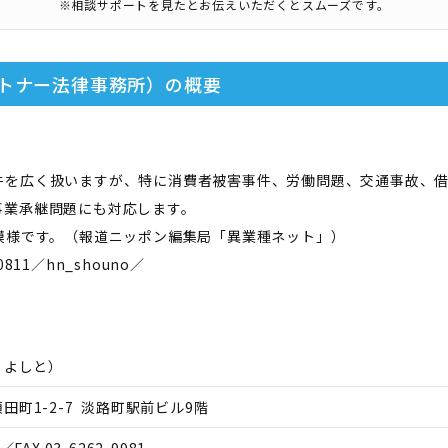
※相談サポートを見たとお伝えいただくとスムーズです。
ートナー法律事務所）
の概要
件を広く扱いますが、特に消費者被害事件、労働問題、交通事故、
事業承継問題にも対応します。
模様です。（報道ニッポン編集局「異業種ネット」）
／0811／hn_shouno／
 よしと
）
町1-2-7 淡路町駅前ビル9階