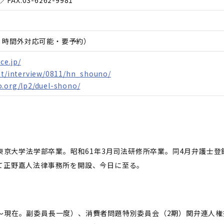
／FAX.
03-6262-9981
日、時間外対応可能・要予約）
ce.jp/
et/interview/0811/hn_shouno/
o.org/lp2/duel-shono/
。
3月東京大学法学部卒業。昭和61年3月司法研修所卒業。同4月弁護士
て正野嘉人法律事務所を開設、今日に至る。
～現在。副委員長一度）、消費者問題特別委員会（2期）関弁連人権