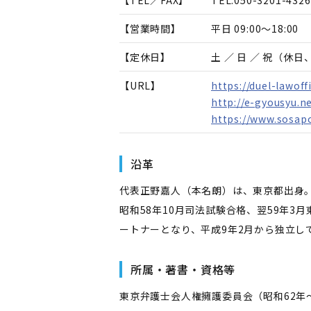
【TEL／FAX】
TEL.
050-3201-4326
【営業時間】
平日 09:00～18:00
【定休日】
土 ／ 日 ／ 祝（休
【URL】
https://duel-lawoffi
http://e-gyousyu.n
https://www.sosap
沿革
代表正野嘉人（本名朗）は、東京都出身
昭和58年10月司法試験合格、翌59年
ートナーとなり、平成9年2月から独立し
所属・著書・資格等
東京弁護士会人権擁護委員会（昭和62年