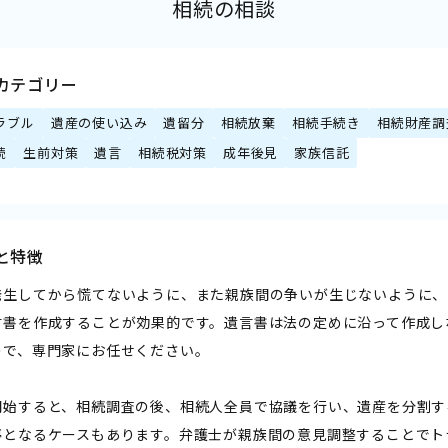
相続の相談
カテゴリー
ラブル
遺産の使い込み
遺留分
相続放棄
相続手続き
相続財産調
続
生前対策
遺言
相続税対策
成年後見
家族信託
と特徴
発生してから慌てないように、また親族間の争いが生じないように、
言書を作成することが効果的です。遺言書は法の定めに沿って作成し
ので、専門家にお任せください。
開始すると、相続調査の後、相続人全員で協議を行い、遺産を分割す
停となるケースもあります。弁護士が親族間の意見調整することでト