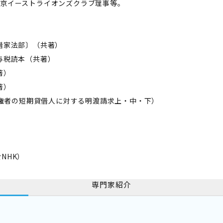
東京イーストライオンズクラブ理事等。
地借家法部〕（共著）
贈与税読本（共著）
著）
著）
抵当権者の短期貸借人に対する明渡請求上・中・下）
NHK）
専門家紹介