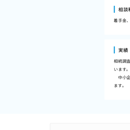
相談
着手金
実績
相続調
います
中小企
ます。