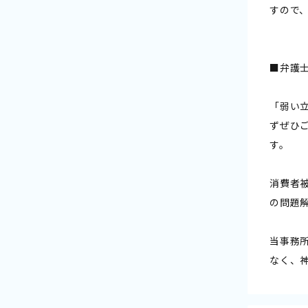
すので
■弁護士
「弱い
ずぜひ
す。
消費者
の問題
当事務
なく、