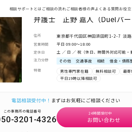
相談サポートとは
ご相談の流れ
ご相談者様の声
よくある質問
お役立
弁護士 正野 嘉人（Duelパ
住所
東京都千代田区神田須田町1-2-7 淡
平日 09:00～18:00
営業時間
土 ／ 日 ／ 祝（休日、時間外対応可能
定休日
注力分野
その他
交通事故
相続
借金・債務
特徴
男性専門家在籍
無料相談可
最寄
平日19時以降相談可
電話相談受付中！
まずはお気軽にご相談ください
この事務所の電話番号
24時間受付中
050-3201-4326
お問い合わせ