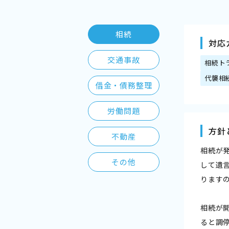
相続
対応
交通事故
相続ト
代襲相
借金・債務整理
労働問題
方針
不動産
相続が
その他
して遺
ります
相続が
ると調