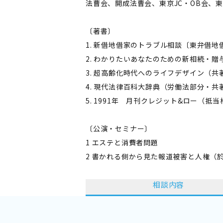
法曹会、開成法曹会、東京JC・OB会、
〔著書〕
1. 新借地借家のトラブル相談〔東弁借
2. わかりたいあなたのための新相続・
3. 超高齢化時代へのライフデザイン（共
4. 現代法律百科大辞典（労働法部分・共
5. 1991年 月刊クレジット&ロー（
〔公演・セミナー〕
1 エステと消費者問題
2 書かれる側から見た報道被害と人権（於
相談内容