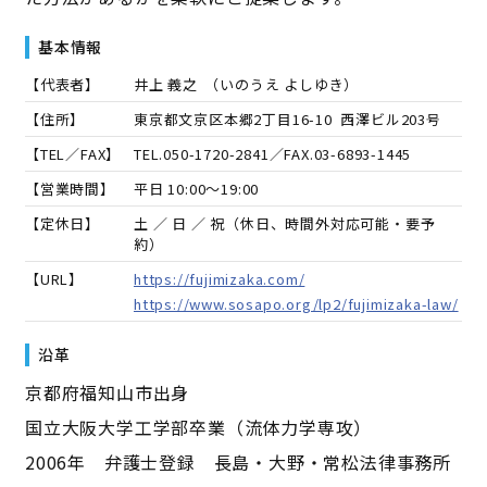
基本情報
【代表者】
井上 義之
（
いのうえ よしゆき
）
【住所】
東京都文京区本郷2丁目16-10 西澤ビル203号
【TEL／FAX】
TEL.
050-1720-2841
／FAX.
03-6893-1445
【営業時間】
平日 10:00～19:00
【定休日】
土 ／ 日 ／ 祝（休日、時間外対応可能・要予
約）
【URL】
https://fujimizaka.com/
https://www.sosapo.org/lp2/fujimizaka-law/
沿革
京都府福知山市出身
国立大阪大学工学部卒業（流体力学専攻）
2006年 弁護士登録 長島・大野・常松法律事務所