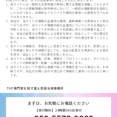
利用された場合、以下の免責事項に同意したものとみなします。
当サイトには一般的な法律知識や事例に関する情報を掲載しております
が、これらの掲載情報は制作時点において、一般的な情報提供を目的と
したものであり、法律的なアドバイスや個別の事例への適用を行うもの
ではありません。
当社は、当サイトの情報の正確性の確保、最新情報への更新などに努め
ておりますが、当サイトの情報内容の正確性についていかなる保証も一
切致しません。当サイトの利用により利用者に何らかの損害が生じて
も、当社の故意又は重過失による場合を除き、当社として一切の責任を
負いません。情報の利用については利用者が一切の責任を負うこととし
ます。
当サイトの情報は、予告なしに変更されることがあります。変更によっ
て利用者に何らかの損害が生じても、当社の故意又は重過失による場合
を除き、当社として一切の責任を負いません。
当サイトに記載の情報、記事、寄稿文・プロフィールなど、すべてのコ
ンテンツの無断複写・転載・公衆送信等を禁じます。
当サイトにおいて不適切な情報や誤った情報を見つけた場合には、お手
数ですが、当社のお問い合わせ窓口まで情報をご提供いただけると幸い
です。
TOP
専門家を探す
富士見坂法律事務所
まずは、お気軽にお電話ください
【受付無料】24時間365日受付