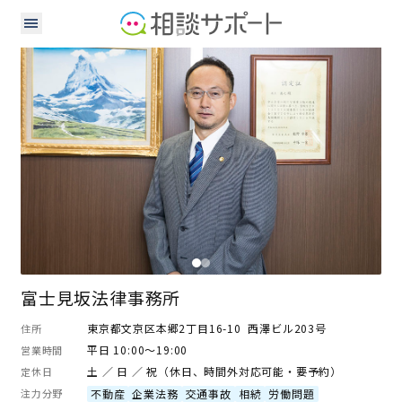
弁護士
富士見坂法律事務所
東京都文京区本郷2丁目16-10 西澤ビル203号
住所
平日 10:00～19:00
営業時間
土 ／ 日 ／ 祝（休日、時間外対応可能・要予約）
定休日
注力分野
不動産
企業法務
交通事故
相続
労働問題