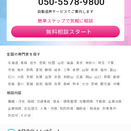
050-5578-9800
自動音声サービスでご案内します
簡単ステップで気軽に相談
無料相談スタート
全国の専門家を探す
北海道
青森
岩手
宮城
秋田
山形
福島
東京
神奈川
埼玉
千葉
茨城
栃木
群馬
愛知
静岡
岐阜
三重
長野
山梨
新潟
福井
富山
石川
大阪
京都
兵庫
滋賀
奈良
和歌山
広島
岡山
山口
鳥取
島根
徳島
香川
愛媛
高知
福岡
佐賀
長崎
熊本
大分
宮崎
鹿児島
沖縄
相談内容
離婚・浮気
相続
交通事故
借金・債務整理
労働問題
不動産
企業法務
企業税務
会社設立
人事・労務
知的財産
補助金・助成金
刑事事件
許認可
その他